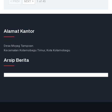
PREV
NEXT
1 of 45
Alamat Kantor
Desa Moyag Tampoan
Kecamatan Kotamobagu Timur, Kota Kotamobagu.
Arsip Berita
Arsip
Berita