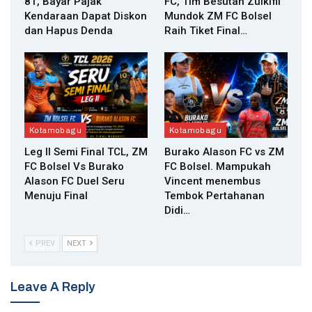
81, Bayar Pajak
FC, Tim Besutan Zulkifli
Kendaraan Dapat Diskon
Mundok ZM FC Bolsel
dan Hapus Denda
Raih Tiket Final…
Kotamobagu
Kotamobagu
Leg II Semi Final TCL, ZM
Burako Alason FC vs ZM
FC Bolsel Vs Burako
FC Bolsel. Mampukah
Alason FC Duel Seru
Vincent menembus
Menuju Final
Tembok Pertahanan
Didi…
PREV
NEXT
Leave A Reply