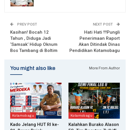
PREV POST
NEXT POST
Kasihan! Bocah 12
Hati Hati !!!Pungli
Tahun , Diduga Jadi
Penerimaan Raport
‘Samsak’ Hidup Oknum
Akan Ditindak Dinas
Bos Tambang di Boltim
Pendidikan Kotamobagu
You might also like
More From Author
Kotamobagu
Kotamobagu
Kado Jelang HUT RI ke-
Kalahkan Burako Alason