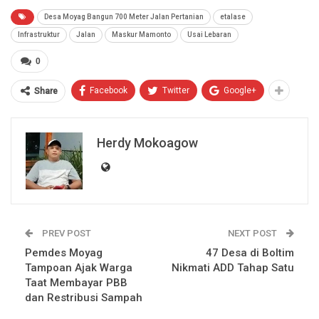
Desa Moyag Bangun 700 Meter Jalan Pertanian
etalase
Infrastruktur
Jalan
Maskur Mamonto
Usai Lebaran
0
Facebook
Twitter
Google+
Share
Herdy Mokoagow
PREV POST
NEXT POST
Pemdes Moyag
47 Desa di Boltim
Tampoan Ajak Warga
Nikmati ADD Tahap Satu
Taat Membayar PBB
dan Restribusi Sampah