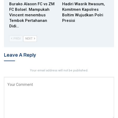
Burako Alason FC vs ZM
Hadiri Wasrik Itwasum,
FC Bolsel. Mampukah
Komitmen Kapolres
Vincent menembus
Boltim Wujudkan Polri
Tembok Pertahanan
Presisi
Didi…
PREV
NEXT
Leave A Reply
Your email address will not be published.