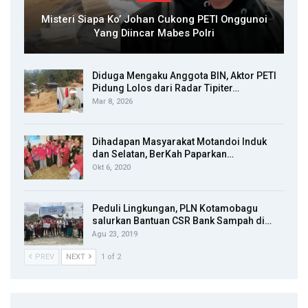
Misteri Siapa Ko’ Johan Cukong PETI Onggunoi
Yang Diincar Mabes Polri
Diduga Mengaku Anggota BIN, Aktor PETI
Pidung Lolos dari Radar Tipiter…
Mar 8, 2026
Dihadapan Masyarakat Motandoi Induk
dan Selatan, BerKah Paparkan…
Okt 6, 2020
Peduli Lingkungan, PLN Kotamobagu
salurkan Bantuan CSR Bank Sampah di…
Agu 23, 2019
PREV
NEXT
1 of 2