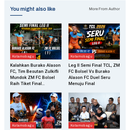
You might also like
More From Author
Kotamobagu
Kotamobagu
Kalahkan Burako Alason
Leg II Semi Final TCL, ZM
FC, Tim Besutan Zulkifli
FC Bolsel Vs Burako
Mundok ZM FC Bolsel
Alason FC Duel Seru
Raih Tiket Final…
Menuju Final
Kotamobagu
Kotamobagu