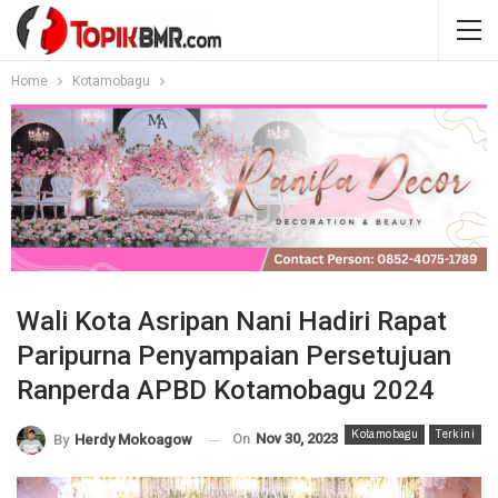
Home
Kotamobagu
Wali Kota Asripan Nani Hadiri Rapat
Paripurna Penyampaian Persetujuan
Ranperda APBD Kotamobagu 2024
Kotamobagu
Terkini
On
Nov 30, 2023
By
Herdy Mokoagow