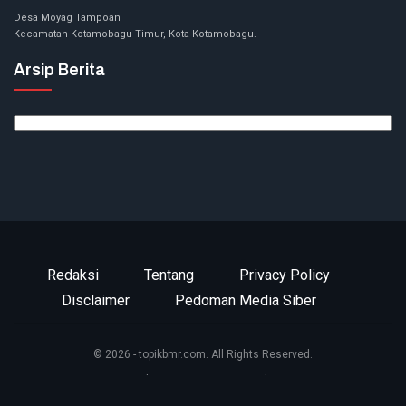
Desa Moyag Tampoan
Kecamatan Kotamobagu Timur, Kota Kotamobagu.
Arsip Berita
Arsip
Berita
Redaksi
Tentang
Privacy Policy
Disclaimer
Pedoman Media Siber
© 2026 - topikbmr.com. All Rights Reserved.
Website Design:
BetterStudio