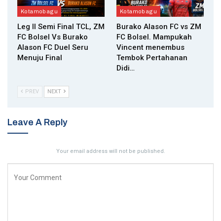
Kotamobagu
Kotamobagu
Leg II Semi Final TCL, ZM
Burako Alason FC vs ZM
FC Bolsel Vs Burako
FC Bolsel. Mampukah
Alason FC Duel Seru
Vincent menembus
Menuju Final
Tembok Pertahanan
Didi…
PREV
NEXT
Leave A Reply
Your email address will not be published.