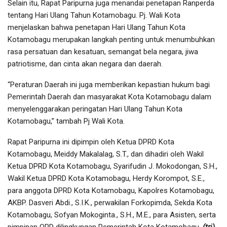
Selain itu, Rapat Paripurna juga menandai penetapan Ranperda
tentang Hari Ulang Tahun Kotamobagu. Pj. Wali Kota
menjelaskan bahwa penetapan Hari Ulang Tahun Kota
Kotamobagu merupakan langkah penting untuk menumbuhkan
rasa persatuan dan kesatuan, semangat bela negara, jiwa
patriotisme, dan cinta akan negara dan daerah.
“Peraturan Daerah ini juga memberikan kepastian hukum bagi
Pemerintah Daerah dan masyarakat Kota Kotamobagu dalam
menyelenggarakan peringatan Hari Ulang Tahun Kota
Kotamobagu,” tambah Pj Wali Kota.
Rapat Paripurna ini dipimpin oleh Ketua DPRD Kota
Kotamobagu, Meiddy Makalalag, S.T., dan dihadiri oleh Wakil
Ketua DPRD Kota Kotamobagu, Syarifudin J. Mokodongan, S.H.,
Wakil Ketua DPRD Kota Kotamobagu, Herdy Korompot, S.E.,
para anggota DPRD Kota Kotamobagu, Kapolres Kotamobagu,
AKBP. Dasveri Abdi., S.I.K., perwakilan Forkopimda, Sekda Kota
Kotamobagu, Sofyan Mokoginta., S.H., M.E., para Asisten, serta
pimpinan OPD dilingkungan Pemerintah Kota Kotamobagu.
(tri)