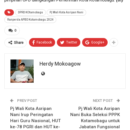
DPRD KOtamobagu
Pj Wali Kota Asripan Nani
Ranperda APBD Kotamobagu 2024
0
Facebook
Twitter
Google+
Share
Herdy Mokoagow
PREV POST
NEXT POST
Pj Wali Kota Asripan
Pj Wali Kota Asripan
Nani Irup Peringatan
Nani Buka Seleksi PPPK
Hari Guru Nasional, HUT
Kotamobagu untuk
ke-78 PGRI dan HUT ke-
Jabatan Fungsional