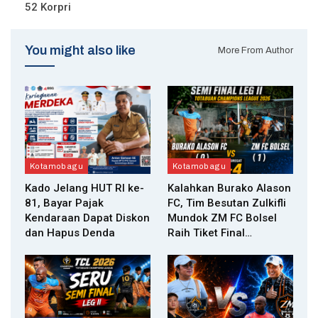
52 Korpri
You might also like
More From Author
Kotamobagu
Kotamobagu
Kado Jelang HUT RI ke-
Kalahkan Burako Alason
81, Bayar Pajak
FC, Tim Besutan Zulkifli
Kendaraan Dapat Diskon
Mundok ZM FC Bolsel
dan Hapus Denda
Raih Tiket Final…