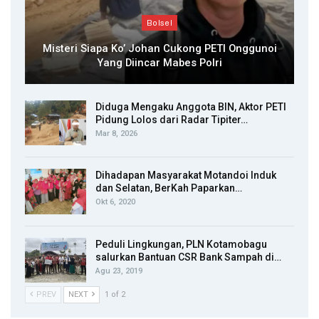
Bolsel
Misteri Siapa Ko’ Johan Cukong PETI Onggunoi
Yang Diincar Mabes Polri
Diduga Mengaku Anggota BIN, Aktor PETI
Pidung Lolos dari Radar Tipiter…
Mar 8, 2026
Dihadapan Masyarakat Motandoi Induk
dan Selatan, BerKah Paparkan…
Okt 6, 2020
Peduli Lingkungan, PLN Kotamobagu
salurkan Bantuan CSR Bank Sampah di…
Agu 23, 2019
PREV
NEXT
1 of 2