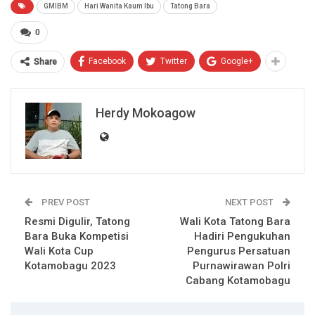
GMIBM
Hari Wanita Kaum Ibu
Tatong Bara
0
Facebook
Twitter
Google+
Share
Herdy Mokoagow
PREV POST
NEXT POST
Resmi Digulir, Tatong
Wali Kota Tatong Bara
Bara Buka Kompetisi
Hadiri Pengukuhan
Wali Kota Cup
Pengurus Persatuan
Kotamobagu 2023
Purnawirawan Polri
Cabang Kotamobagu