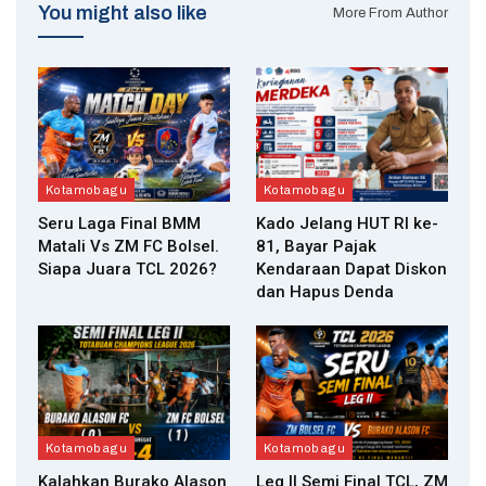
You might also like
More From Author
Kotamobagu
Kotamobagu
Seru Laga Final BMM
Kado Jelang HUT RI ke-
Matali Vs ZM FC Bolsel.
81, Bayar Pajak
Siapa Juara TCL 2026?
Kendaraan Dapat Diskon
dan Hapus Denda
Kotamobagu
Kotamobagu
Kalahkan Burako Alason
Leg II Semi Final TCL, ZM