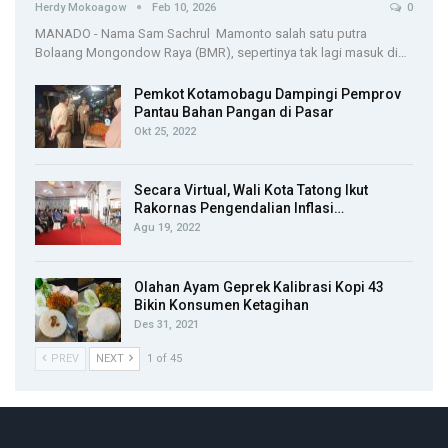
Herdy Mokoagow
Feb 10, 2026
0
MANADO - Nama Sam Sachrul Mamonto salah satu putra
Bolaang Mongondow Raya (BMR), sepertinya tak lagi masuk di…
Pemkot Kotamobagu Dampingi Pemprov
Pantau Bahan Pangan di Pasar
Okt 25, 2022
Secara Virtual, Wali Kota Tatong Ikut
Rakornas Pengendalian Inflasi…
Agu 19, 2022
Olahan Ayam Geprek Kalibrasi Kopi 43
Bikin Konsumen Ketagihan
Des 31, 2021
PREV
NEXT
1 of 45