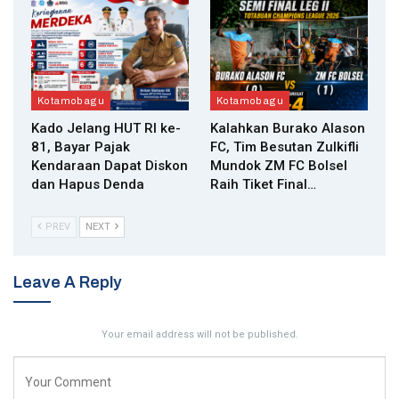
Kotamobagu
Kotamobagu
Kado Jelang HUT RI ke-
Kalahkan Burako Alason
81, Bayar Pajak
FC, Tim Besutan Zulkifli
Kendaraan Dapat Diskon
Mundok ZM FC Bolsel
dan Hapus Denda
Raih Tiket Final…
PREV
NEXT
Leave A Reply
Your email address will not be published.