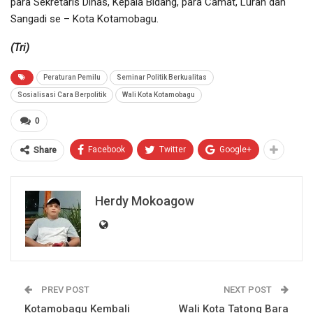
para Sekretaris Dinas, Kepala Bidang, para Camat, Lurah dan
Sangadi se – Kota Kotamobagu.
(Tri)
Peraturan Pemilu
Seminar Politik Berkualitas
Sosialisasi Cara Berpolitik
Wali Kota Kotamobagu
0
Facebook
Twitter
Google+
Share
Herdy Mokoagow
PREV POST
NEXT POST
Kotamobagu Kembali
Wali Kota Tatong Bara