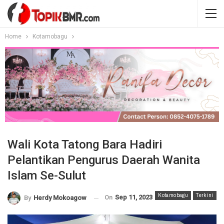
Home
Kotamobagu
Wali Kota Tatong Bara Hadiri
Pelantikan Pengurus Daerah Wanita
Islam Se-Sulut
Kotamobagu
Terkini
On
Sep 11, 2023
By
Herdy Mokoagow