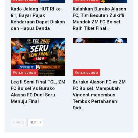
Kado Jelang HUT RI ke-
Kalahkan Burako Alason
81, Bayar Pajak
FC, Tim Besutan Zulkifli
Kendaraan Dapat Diskon
Mundok ZM FC Bolsel
dan Hapus Denda
Raih Tiket Final…
Kotamobagu
Kotamobagu
Leg II Semi Final TCL, ZM
Burako Alason FC vs ZM
FC Bolsel Vs Burako
FC Bolsel. Mampukah
Alason FC Duel Seru
Vincent menembus
Menuju Final
Tembok Pertahanan
Didi…
PREV
NEXT