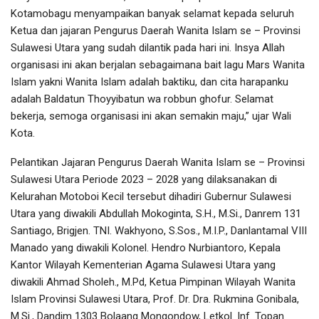
Kotamobagu menyampaikan banyak selamat kepada seluruh
Ketua dan jajaran Pengurus Daerah Wanita Islam se – Provinsi
Sulawesi Utara yang sudah dilantik pada hari ini. Insya Allah
organisasi ini akan berjalan sebagaimana bait lagu Mars Wanita
Islam yakni Wanita Islam adalah baktiku, dan cita harapanku
adalah Baldatun Thoyyibatun wa robbun ghofur. Selamat
bekerja, semoga organisasi ini akan semakin maju,” ujar Wali
Kota.
Pelantikan Jajaran Pengurus Daerah Wanita Islam se – Provinsi
Sulawesi Utara Periode 2023 – 2028 yang dilaksanakan di
Kelurahan Motoboi Kecil tersebut dihadiri Gubernur Sulawesi
Utara yang diwakili Abdullah Mokoginta, S.H., M.Si., Danrem 131
Santiago, Brigjen. TNI. Wakhyono, S.Sos., M.I.P., Danlantamal VIII
Manado yang diwakili Kolonel. Hendro Nurbiantoro, Kepala
Kantor Wilayah Kementerian Agama Sulawesi Utara yang
diwakili Ahmad Sholeh., M.Pd, Ketua Pimpinan Wilayah Wanita
Islam Provinsi Sulawesi Utara, Prof. Dr. Dra. Rukmina Gonibala,
M.Si., Dandim 1303 Bolaang Mongondow, Letkol. Inf. Topan