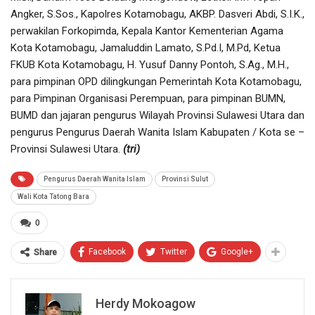
Angker, S.Sos., Kapolres Kotamobagu, AKBP. Dasveri Abdi, S.I.K.,
perwakilan Forkopimda, Kepala Kantor Kementerian Agama
Kota Kotamobagu, Jamaluddin Lamato, S.Pd.I, M.Pd, Ketua
FKUB Kota Kotamobagu, H. Yusuf Danny Pontoh, S.Ag., M.H.,
para pimpinan OPD dilingkungan Pemerintah Kota Kotamobagu,
para Pimpinan Organisasi Perempuan, para pimpinan BUMN,
BUMD dan jajaran pengurus Wilayah Provinsi Sulawesi Utara dan
pengurus Pengurus Daerah Wanita Islam Kabupaten / Kota se –
Provinsi Sulawesi Utara.
(tri)
Pengurus Daerah Wanita Islam
Provinsi Sulut
Wali Kota Tatong Bara
0
Facebook
Twitter
Google+
Share
Herdy Mokoagow