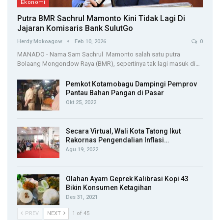
Ekonomi
Putra BMR Sachrul Mamonto Kini Tidak Lagi Di
Jajaran Komisaris Bank SulutGo
Herdy Mokoagow
Feb 10, 2026
0
MANADO - Nama Sam Sachrul Mamonto salah satu putra
Bolaang Mongondow Raya (BMR), sepertinya tak lagi masuk di…
Pemkot Kotamobagu Dampingi Pemprov
Pantau Bahan Pangan di Pasar
Okt 25, 2022
Secara Virtual, Wali Kota Tatong Ikut
Rakornas Pengendalian Inflasi…
Agu 19, 2022
Olahan Ayam Geprek Kalibrasi Kopi 43
Bikin Konsumen Ketagihan
Des 31, 2021
PREV
NEXT
1 of 45