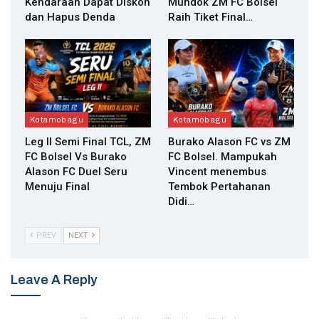
Kendaraan Dapat Diskon
Mundok ZM FC Bolsel
dan Hapus Denda
Raih Tiket Final…
Kotamobagu
Kotamobagu
Leg II Semi Final TCL, ZM
Burako Alason FC vs ZM
FC Bolsel Vs Burako
FC Bolsel. Mampukah
Alason FC Duel Seru
Vincent menembus
Menuju Final
Tembok Pertahanan
Didi…
PREV
NEXT
Leave A Reply