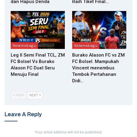
dan Hapus Denda
Raih Tiket Final…
Kotamobagu
Kotamobagu
Leg II Semi Final TCL, ZM
Burako Alason FC vs ZM
FC Bolsel Vs Burako
FC Bolsel. Mampukah
Alason FC Duel Seru
Vincent menembus
Menuju Final
Tembok Pertahanan
Didi…
PREV
NEXT
Leave A Reply
Your email address will not be published.