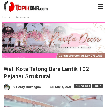
Home
Kotamobagu
Wali Kota Tatong Bara Lantik 102
Pejabat Struktural
Kotamobagu
Terkini
On
Sep 6, 2023
By
Herdy Mokoagow