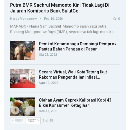
Putra BMR Sachrul Mamonto Kini Tidak Lagi Di
Jajaran Komisaris Bank SulutGo
Herdy Mokoagow
Feb 10, 2026
0
MANADO - Nama Sam Sachrul Mamonto salah satu putra
Bolaang Mongondow Raya (BMR), sepertinya tak lagi masuk di…
Pemkot Kotamobagu Dampingi Pemprov
Pantau Bahan Pangan di Pasar
Okt 25, 2022
Secara Virtual, Wali Kota Tatong Ikut
Rakornas Pengendalian Inflasi…
Agu 19, 2022
Olahan Ayam Geprek Kalibrasi Kopi 43
Bikin Konsumen Ketagihan
Des 31, 2021
PREV
NEXT
1 of 45