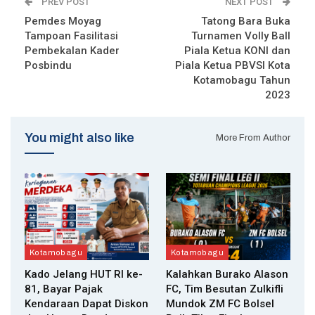
PREV POST
NEXT POST
Pemdes Moyag
Tatong Bara Buka
Tampoan Fasilitasi
Turnamen Volly Ball
Pembekalan Kader
Piala Ketua KONI dan
Posbindu
Piala Ketua PBVSI Kota
Kotamobagu Tahun
2023
You might also like
More From Author
Kotamobagu
Kotamobagu
Kado Jelang HUT RI ke-
Kalahkan Burako Alason
81, Bayar Pajak
FC, Tim Besutan Zulkifli
Kendaraan Dapat Diskon
Mundok ZM FC Bolsel