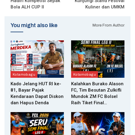
Hadiri Kompetisi Sepak
Kunjungi Stand Festival
Bola ALH CUP II
Kuliner dan UMKM
You might also like
More From Author
Kotamobagu
Kotamobagu
Kado Jelang HUT RI ke-
Kalahkan Burako Alason
81, Bayar Pajak
FC, Tim Besutan Zulkifli
Kendaraan Dapat Diskon
Mundok ZM FC Bolsel
dan Hapus Denda
Raih Tiket Final…