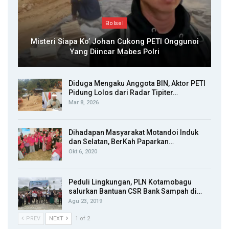
Bolsel
Misteri Siapa Ko’ Johan Cukong PETI Onggunoi
Yang Diincar Mabes Polri
Diduga Mengaku Anggota BIN, Aktor PETI
Pidung Lolos dari Radar Tipiter…
Mar 8, 2026
Dihadapan Masyarakat Motandoi Induk
dan Selatan, BerKah Paparkan…
Okt 6, 2020
Peduli Lingkungan, PLN Kotamobagu
salurkan Bantuan CSR Bank Sampah di…
Agu 23, 2019
PREV
NEXT
1 of 2