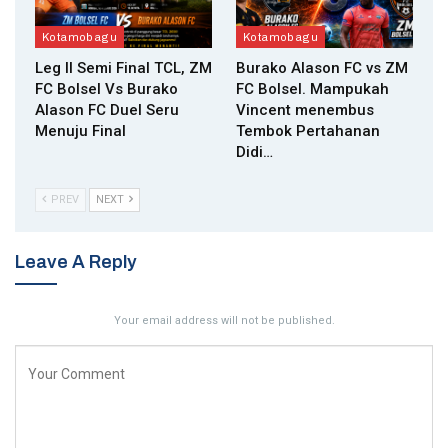
Kotamobagu
Kotamobagu
Leg II Semi Final TCL, ZM
Burako Alason FC vs ZM
FC Bolsel Vs Burako
FC Bolsel. Mampukah
Alason FC Duel Seru
Vincent menembus
Menuju Final
Tembok Pertahanan
Didi…
PREV
NEXT
Leave A Reply
Your email address will not be published.