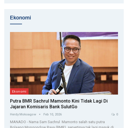
Ekonomi
Ekonomi
Putra BMR Sachrul Mamonto Kini Tidak Lagi Di
Jajaran Komisaris Bank SulutGo
Herdy Mokoagow
Feb 10, 2026
0
MANADO - Nama Sam Sachrul Mamonto salah satu putra
Bolaang Mongondow Raya (BMR), sepertinya tak lagi masuk di…