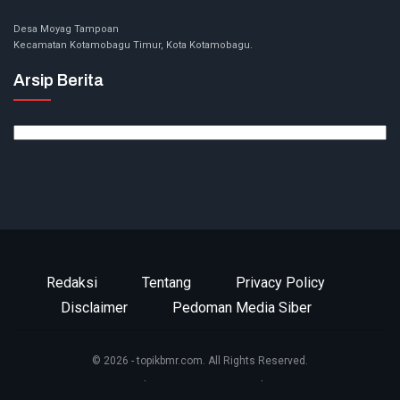
Desa Moyag Tampoan
Kecamatan Kotamobagu Timur, Kota Kotamobagu.
Arsip Berita
Arsip
Berita
Redaksi
Tentang
Privacy Policy
Disclaimer
Pedoman Media Siber
© 2026 - topikbmr.com. All Rights Reserved.
Website Design:
BetterStudio