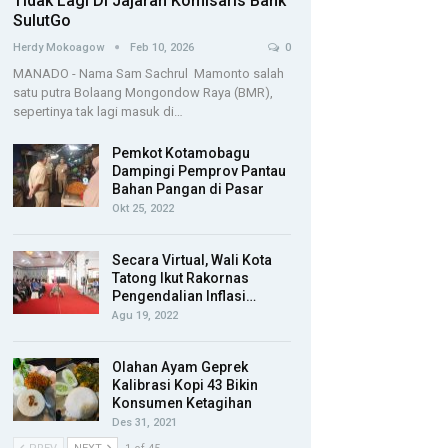
Tidak Lagi Di Jajaran Komisaris Bank
SulutGo
Herdy Mokoagow
Feb 10, 2026
0
MANADO - Nama Sam Sachrul Mamonto salah
satu putra Bolaang Mongondow Raya (BMR),
sepertinya tak lagi masuk di…
Pemkot Kotamobagu
Dampingi Pemprov Pantau
Bahan Pangan di Pasar
Okt 25, 2022
Secara Virtual, Wali Kota
Tatong Ikut Rakornas
Pengendalian Inflasi…
Agu 19, 2022
Olahan Ayam Geprek
Kalibrasi Kopi 43 Bikin
Konsumen Ketagihan
Des 31, 2021