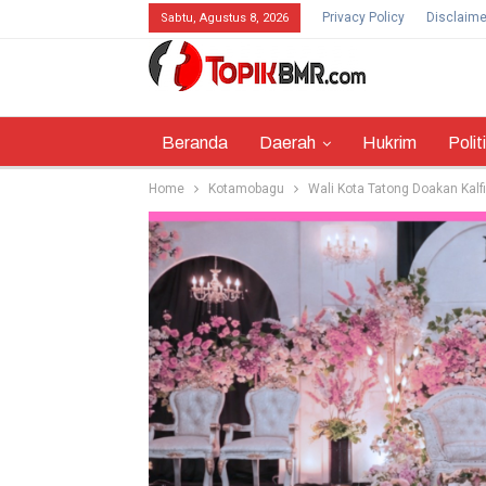
Privacy Policy
Disclaime
Sabtu, Agustus 8, 2026
Beranda
Daerah
Hukrim
Polit
Home
Kotamobagu
Wali Kota Tatong Doakan Kalf