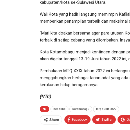
kabupaten/kota se-Sulawesi Utara.
Wali Kota yang hadir langsung memimpin Kafi
memberikan penampilan terbaik dan maksimal d
“Mari kita doakan bersama agar para utusan 
terbaik di setiap cabang yang dilombakan. Insyaa
Kota Kotamobagu menjadi kontingen dengan pe
akan digelar tanggal 13-19 Juni tahun 2022 ini, de
Pembukaan MTQ XXIX tahun 2022 ini berlangsu
menggabungkan berbagai tarian adat yang ada
kerukunan hidup beragamanya.
(*/Tri)
headline
Kotamobagu
mtq sulut 2022
Facebook
Twitter
G
Share