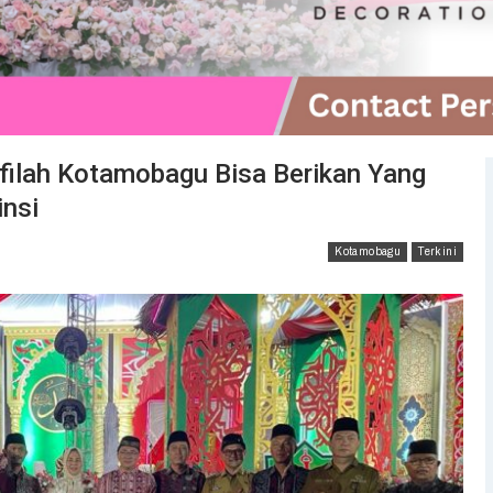
filah Kotamobagu Bisa Berikan Yang
insi
Kotamobagu
Terkini