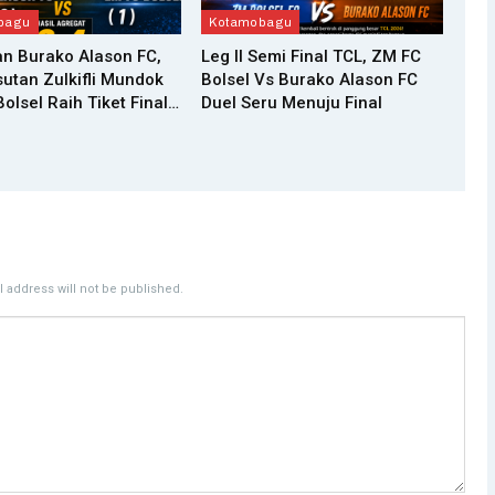
bagu
Kotamobagu
n Burako Alason FC,
Leg II Semi Final TCL, ZM FC
utan Zulkifli Mundok
Bolsel Vs Burako Alason FC
olsel Raih Tiket Final…
Duel Seru Menuju Final
 address will not be published.