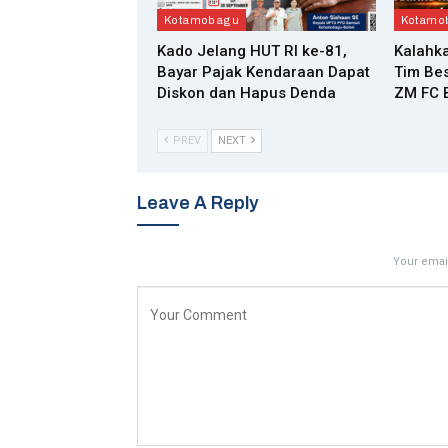
Kotamobagu
Kotamo
Kado Jelang HUT RI ke-81,
Kalahka
Bayar Pajak Kendaraan Dapat
Tim Bes
Diskon dan Hapus Denda
ZM FC B
PREV
NEXT
Leave A Reply
Your email