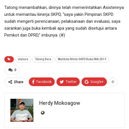
Tatong menambahkan, dirinya telah memerintahkan Asistennya
untuk memantau kinerja SKPD, “saya yakin Pimpinan SKPD
sudah mengerti perencanaan, pelaksanaan dan evaluasi, saya
sarankan juga buka kembali apa yang sudah disetujui antara
Pemkot dan DPRD,” imbunya. (#)
etalase
Tatong Bara
Walikota Minta SKPD Buka RKA 2019
0
Facebook
Twitter
Google+
Share
Herdy Mokoagow