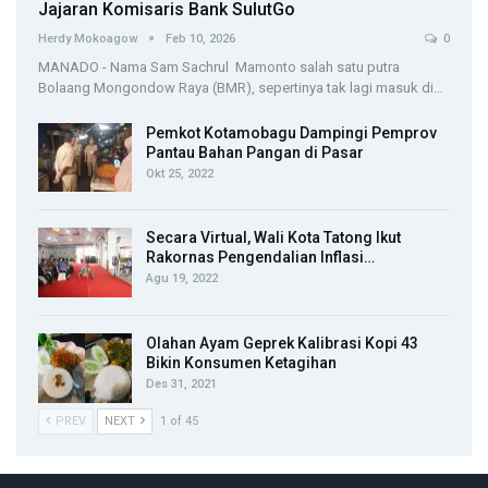
Jajaran Komisaris Bank SulutGo
Herdy Mokoagow
Feb 10, 2026
0
MANADO - Nama Sam Sachrul Mamonto salah satu putra
Bolaang Mongondow Raya (BMR), sepertinya tak lagi masuk di…
Pemkot Kotamobagu Dampingi Pemprov
Pantau Bahan Pangan di Pasar
Okt 25, 2022
Secara Virtual, Wali Kota Tatong Ikut
Rakornas Pengendalian Inflasi…
Agu 19, 2022
Olahan Ayam Geprek Kalibrasi Kopi 43
Bikin Konsumen Ketagihan
Des 31, 2021
PREV
NEXT
1 of 45