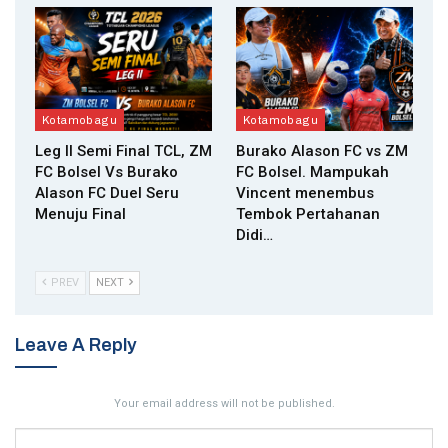
Kotamobagu
Kotamobagu
Leg II Semi Final TCL, ZM
Burako Alason FC vs ZM
FC Bolsel Vs Burako
FC Bolsel. Mampukah
Alason FC Duel Seru
Vincent menembus
Menuju Final
Tembok Pertahanan
Didi…
PREV
NEXT
Leave A Reply
Your email address will not be published.