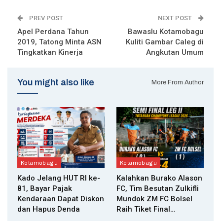
PREV POST
NEXT POST
Apel Perdana Tahun
Bawaslu Kotamobagu
2019, Tatong Minta ASN
Kuliti Gambar Caleg di
Tingkatkan Kinerja
Angkutan Umum
You might also like
More From Author
Kotamobagu
Kotamobagu
Kado Jelang HUT RI ke-
Kalahkan Burako Alason
81, Bayar Pajak
FC, Tim Besutan Zulkifli
Kendaraan Dapat Diskon
Mundok ZM FC Bolsel
dan Hapus Denda
Raih Tiket Final…