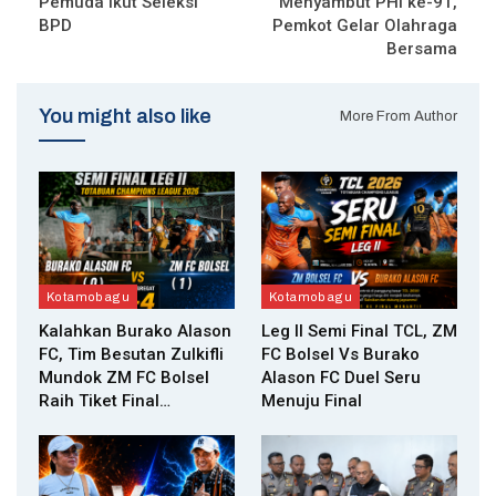
Pemuda ikut Seleksi
Menyambut PHI ke-91,
BPD
Pemkot Gelar Olahraga
Bersama
You might also like
More From Author
Kotamobagu
Kotamobagu
Kalahkan Burako Alason
Leg II Semi Final TCL, ZM
FC, Tim Besutan Zulkifli
FC Bolsel Vs Burako
Mundok ZM FC Bolsel
Alason FC Duel Seru
Raih Tiket Final…
Menuju Final