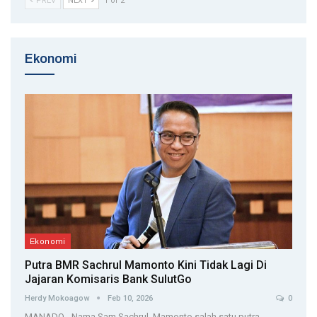
PREV
NEXT
1 of 2
Ekonomi
Ekonomi
Putra BMR Sachrul Mamonto Kini Tidak Lagi Di
Jajaran Komisaris Bank SulutGo
Herdy Mokoagow
Feb 10, 2026
0
MANADO - Nama Sam Sachrul Mamonto salah satu putra