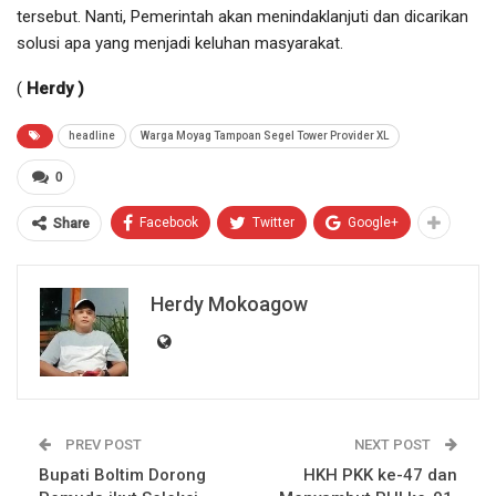
tersebut. Nanti, Pemerintah akan menindaklanjuti dan dicarikan
solusi apa yang menjadi keluhan masyarakat.
(
Herdy )
headline
Warga Moyag Tampoan Segel Tower Provider XL
0
Facebook
Twitter
Google+
Share
Herdy Mokoagow
PREV POST
NEXT POST
Bupati Boltim Dorong
HKH PKK ke-47 dan