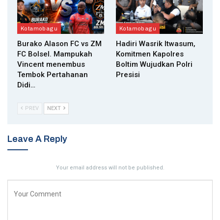
Kotamobagu
Kotamobagu
Burako Alason FC vs ZM
Hadiri Wasrik Itwasum,
FC Bolsel. Mampukah
Komitmen Kapolres
Vincent menembus
Boltim Wujudkan Polri
Tembok Pertahanan
Presisi
Didi…
PREV
NEXT
Leave A Reply
Your email address will not be published.