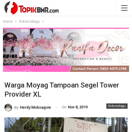
Home
Kotamobagu
Warga Moyag Tampoan Segel Tower
Provider XL
Kotamobagu
On
Nov 8, 2019
By
Herdy Mokoagow