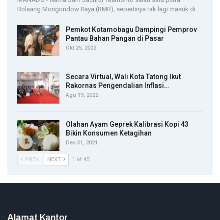
Bolaang Mongondow Raya (BMR), sepertinya tak lagi masuk di…
Pemkot Kotamobagu Dampingi Pemprov
Pantau Bahan Pangan di Pasar
Okt 25, 2022
Secara Virtual, Wali Kota Tatong Ikut
Rakornas Pengendalian Inflasi…
Agu 19, 2022
Olahan Ayam Geprek Kalibrasi Kopi 43
Bikin Konsumen Ketagihan
Des 31, 2021
PREV
NEXT
1 of 45
Alamat Kantor