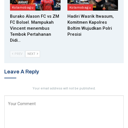
Kotamobagu
Kotamobagu
Burako Alason FC vs ZM
Hadiri Wasrik Itwasum,
FC Bolsel. Mampukah
Komitmen Kapolres
Vincent menembus
Boltim Wujudkan Polri
Tembok Pertahanan
Presisi
Didi…
PREV
NEXT
Leave A Reply
Your email address will not be published.