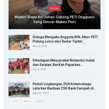
Bolsel
Misteri Siapa Ko’ Johan Cukong PETI Onggunoi
Yang Diincar Mabes Polri
Diduga Mengaku Anggota BIN, Aktor PETI
Pidung Lolos dari Radar Tipiter…
Mar 8, 2026
Dihadapan Masyarakat Motandoi Induk
dan Selatan, BerKah Paparkan…
Okt 6, 2020
Peduli Lingkungan, PLN Kotamobagu
salurkan Bantuan CSR Bank Sampah di…
Agu 23, 2019
PREV
NEXT
1 of 2