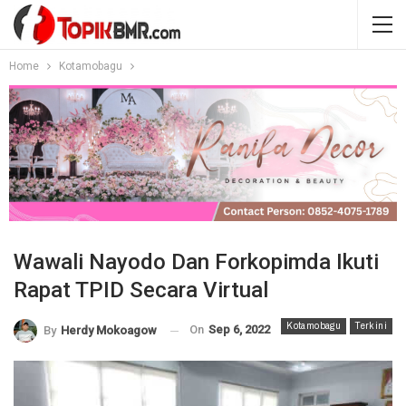
Home
Kotamobagu
Wawali Nayodo Dan Forkopimda Ikuti
Rapat TPID Secara Virtual
Kotamobagu
Terkini
On
Sep 6, 2022
By
Herdy Mokoagow