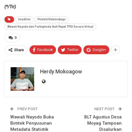
(*/Tri)
headline
Pemkot Kotamobagu
Wawali Nayodo dan Forkopimda Ikuti Rapat TPID Secara Virtual
0
Facebook
Twitter
Google+
Share
Herdy Mokoagow
PREV POST
NEXT POST
Wawali Nayodo Buka
BLT Agustus Desa
Bimtek Penyusunan
Moyag Tampoan
Metadata Statistik
Disalurkan