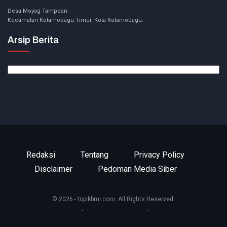
Desa Moyag Tampoan
Kecamatan Kotamobagu Timur, Kota Kotamobagu.
Arsip Berita
Arsip
Berita
Redaksi
Tentang
Privacy Policy
Disclaimer
Pedoman Media Siber
© 2026 - topikbmr.com. All Rights Reserved.
Website Design:
BetterStudio