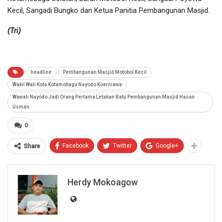
Kecil, Sangadi Bungko dan Ketua Panitia Pembangunan Masjid.
(Tri)
headline
Pembangunan Masjid Motoboi Kecil
Wakil Wali Kota Kotamobagu Nayodo Koerniawa
Wawali Nayodo Jadi Orang Pertama Letakan Batu Pembangunan Masjid Hasan
Usman
0
Facebook
Twitter
Google+
Share
Herdy Mokoagow