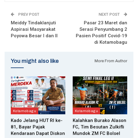
PREV POST
NEXT POST
Meiddy Tindaklanjuti
Pasar 23 Maret dan
Aspirasi Masyarakat
Serasi Penyumbang 2
Poyowa Besar I dan II
Pasien Positif Covid-19
di Kotamobagu
You might also like
More From Author
Kotamobagu
Kotamobagu
Kado Jelang HUT RI ke-
Kalahkan Burako Alason
81, Bayar Pajak
FC, Tim Besutan Zulkifli
Kendaraan Dapat Diskon
Mundok ZM FC Bolsel