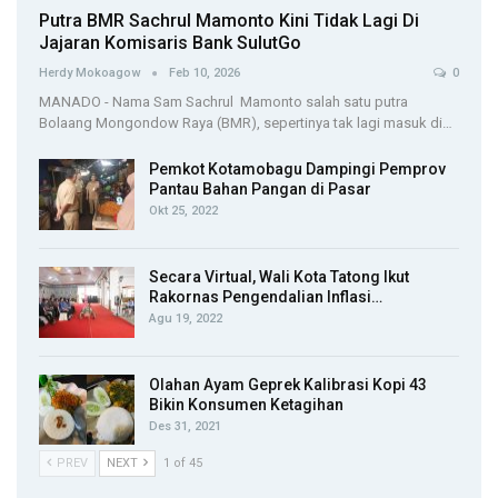
Putra BMR Sachrul Mamonto Kini Tidak Lagi Di
Jajaran Komisaris Bank SulutGo
Herdy Mokoagow
Feb 10, 2026
0
MANADO - Nama Sam Sachrul Mamonto salah satu putra
Bolaang Mongondow Raya (BMR), sepertinya tak lagi masuk di…
Pemkot Kotamobagu Dampingi Pemprov
Pantau Bahan Pangan di Pasar
Okt 25, 2022
Secara Virtual, Wali Kota Tatong Ikut
Rakornas Pengendalian Inflasi…
Agu 19, 2022
Olahan Ayam Geprek Kalibrasi Kopi 43
Bikin Konsumen Ketagihan
Des 31, 2021
PREV
NEXT
1 of 45