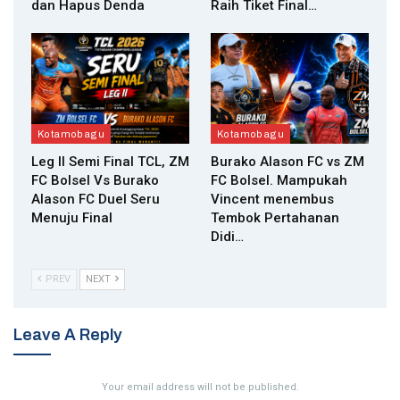
dan Hapus Denda
Raih Tiket Final…
Kotamobagu
Kotamobagu
Leg II Semi Final TCL, ZM
Burako Alason FC vs ZM
FC Bolsel Vs Burako
FC Bolsel. Mampukah
Alason FC Duel Seru
Vincent menembus
Menuju Final
Tembok Pertahanan
Didi…
PREV
NEXT
Leave A Reply
Your email address will not be published.