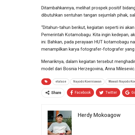
Ditambahkannya, melihat prospek positif bidang 
dibutuhkan sentuhan tangan sejumlah pihak, sa
“Ditahun-tahun berikut, kegiatan seperti ini a
Pemerintah Kotamobagu. Kita ingin kedepan, akan
ini. Bahkan, pada perayaan HUT kotamobagu nan
menampilkan karya fotografer-fotografer yang 
Menariknya, dalam kegiatan tersebut menghadir
model dari Bosnia Herzegovina, Anna Milesevic
etalase
Nayodo Koerniawan
Wawali Nayodo Koe
Facebook
Twitter
G
Share
Herdy Mokoagow