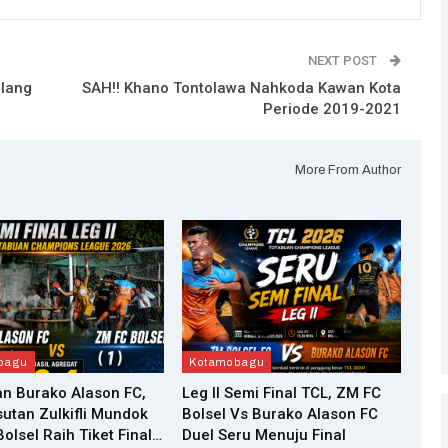
NEXT POST
elang
SAH!! Khano Tontolawa Nahkoda Kawan Kota
Periode 2019-2021
More From Author
bagu
Kotamobagu
n Burako Alason FC,
Leg II Semi Final TCL, ZM FC
utan Zulkifli Mundok
Bolsel Vs Burako Alason FC
olsel Raih Tiket Final…
Duel Seru Menuju Final