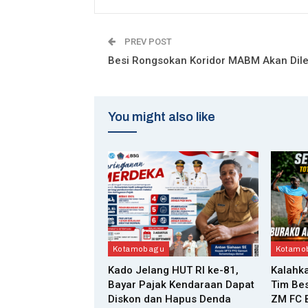
PREV POST
Besi Rongsokan Koridor MABM Akan Dil
You might also like
Kotamobagu
Kotamo
Kado Jelang HUT RI ke-81,
Kalahka
Bayar Pajak Kendaraan Dapat
Tim Bes
Diskon dan Hapus Denda
ZM FC B