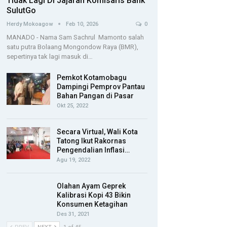
Tidak Lagi Di Jajaran Komisaris Bank
SulutGo
Herdy Mokoagow
Feb 10, 2026
0
MANADO - Nama Sam Sachrul Mamonto salah
satu putra Bolaang Mongondow Raya (BMR),
sepertinya tak lagi masuk di…
Pemkot Kotamobagu
Dampingi Pemprov Pantau
Bahan Pangan di Pasar
Okt 25, 2022
Secara Virtual, Wali Kota
Tatong Ikut Rakornas
Pengendalian Inflasi…
Agu 19, 2022
Olahan Ayam Geprek
Kalibrasi Kopi 43 Bikin
Konsumen Ketagihan
Des 31, 2021