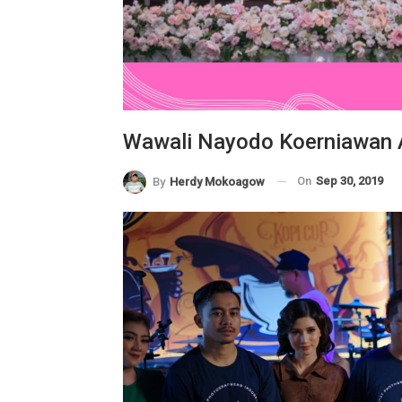
Wawali Nayodo Koerniawan A
On
Sep 30, 2019
By
Herdy Mokoagow