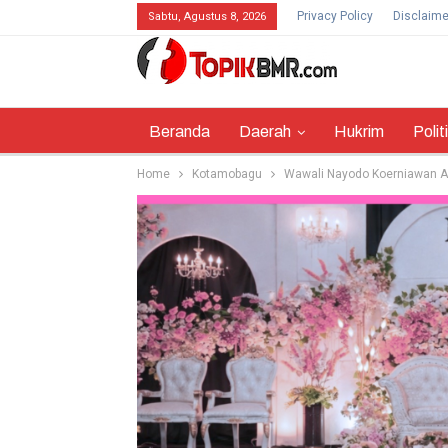
Privacy Policy
Disclaime
Sabtu, Agustus 8, 2026
Beranda
Daerah
Hukrim
Polit
Home
Kotamobagu
Wawali Nayodo Koerniawan Ap