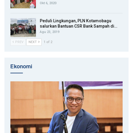
Okt 6, 2020
Peduli Lingkungan, PLN Kotamobagu
salurkan Bantuan CSR Bank Sampah di…
Agu 23, 2019
PREV
NEXT
1 of 2
Ekonomi