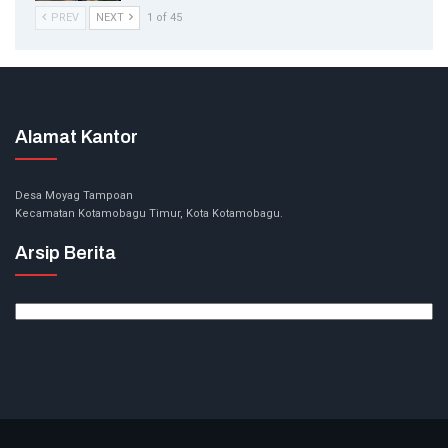
PREV
NEXT
1 of 45
Alamat Kantor
Desa Moyag Tampoan
Kecamatan Kotamobagu Timur, Kota Kotamobagu.
Arsip Berita
Arsip
Berita