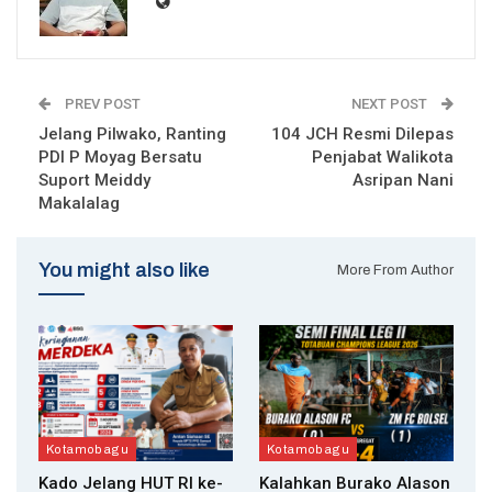
PREV POST
NEXT POST
Jelang Pilwako, Ranting
104 JCH Resmi Dilepas
PDI P Moyag Bersatu
Penjabat Walikota
Suport Meiddy
Asripan Nani
Makalalag
You might also like
More From Author
Kotamobagu
Kotamobagu
Kado Jelang HUT RI ke-
Kalahkan Burako Alason