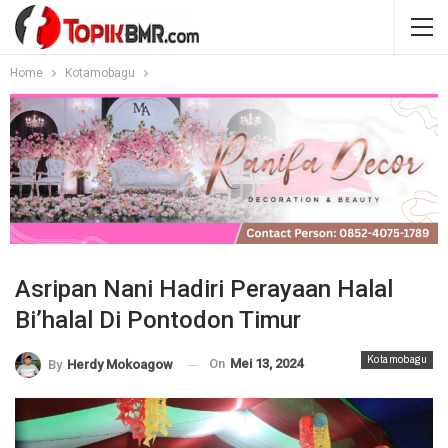
Home
Kotamobagu
Asripan Nani Hadiri Perayaan Halal
Bi’halal Di Pontodon Timur
Kotamobagu
On
Mei 13, 2024
By
Herdy Mokoagow