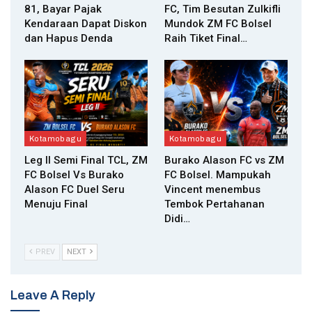
81, Bayar Pajak
FC, Tim Besutan Zulkifli
Kendaraan Dapat Diskon
Mundok ZM FC Bolsel
dan Hapus Denda
Raih Tiket Final…
Kotamobagu
Kotamobagu
Leg II Semi Final TCL, ZM
Burako Alason FC vs ZM
FC Bolsel Vs Burako
FC Bolsel. Mampukah
Alason FC Duel Seru
Vincent menembus
Menuju Final
Tembok Pertahanan
Didi…
PREV
NEXT
Leave A Reply