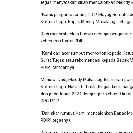
tegas menyatakan sikap mencalonkan Meiddy M
“Kami, pengurus ranting PDIP Moyag Bersatu, 
Kotamobagu, Bapak Meiddy Makalalag, sebagai 
Dudi menambahkan bahwa sebagai pengurus rant
kebesaran Partai PDIP.
“Kami dari akar rumput memohon kepada Ketua
Surat Tugas atau rekomendasi kepada Bapak M
PDIP,” tambahnya.
Menurut Dudi, Meiddy Makalalag telah mampu 
Kotamobagu. Hal ini terbukti dengan kemenang
dan pada tahun 2024 dengan perolehan 9 kursi.
DPC PDIP.
“Dari akar rumput, kami mencalonkan Bapak Me
PDIP,” tegasnya.
Dukungan dari tiga ranting ini semakin menega