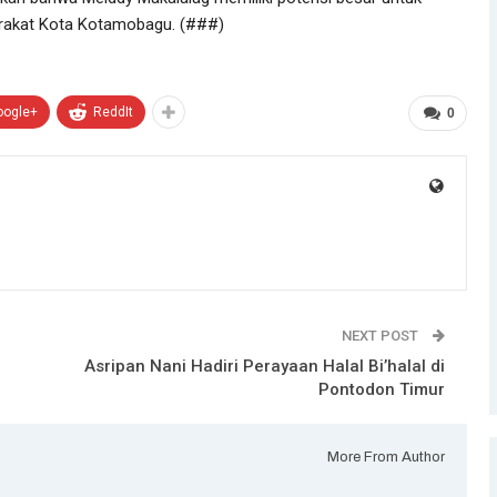
rakat Kota Kotamobagu. (###)
oogle+
ReddIt
0
NEXT POST
Asripan Nani Hadiri Perayaan Halal Bi’halal di
Pontodon Timur
More From Author