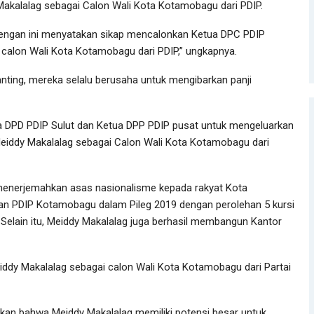
akalalag sebagai Calon Wali Kota Kotamobagu dari PDIP.
dengan ini menyatakan sikap mencalonkan Ketua DPC PDIP
calon Wali Kota Kotamobagu dari PDIP,” ungkapnya.
ing, mereka selalu berusaha untuk mengibarkan panji
 DPD PDIP Sulut dan Ketua DPP PDIP pusat untuk mengeluarkan
eiddy Makalalag sebagai Calon Wali Kota Kotamobagu dari
menerjemahkan asas nasionalisme kepada rakyat Kota
an PDIP Kotamobagu dalam Pileg 2019 dengan perolehan 5 kursi
 Selain itu, Meiddy Makalalag juga berhasil membangun Kantor
iddy Makalalag sebagai calon Wali Kota Kotamobagu dari Partai
skan bahwa Meiddy Makalalag memiliki potensi besar untuk