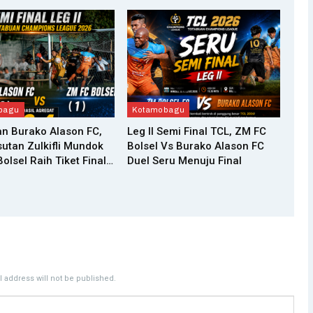
bagu
Kotamobagu
n Burako Alason FC,
Leg II Semi Final TCL, ZM FC
utan Zulkifli Mundok
Bolsel Vs Burako Alason FC
olsel Raih Tiket Final…
Duel Seru Menuju Final
 address will not be published.