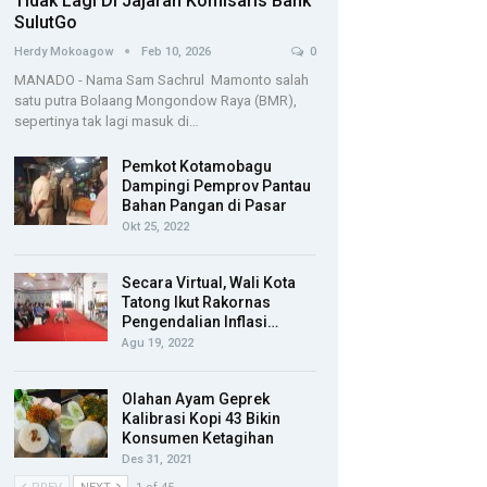
Tidak Lagi Di Jajaran Komisaris Bank
SulutGo
Herdy Mokoagow
Feb 10, 2026
0
MANADO - Nama Sam Sachrul Mamonto salah
satu putra Bolaang Mongondow Raya (BMR),
sepertinya tak lagi masuk di…
Pemkot Kotamobagu
Dampingi Pemprov Pantau
Bahan Pangan di Pasar
Okt 25, 2022
Secara Virtual, Wali Kota
Tatong Ikut Rakornas
Pengendalian Inflasi…
Agu 19, 2022
Olahan Ayam Geprek
Kalibrasi Kopi 43 Bikin
Konsumen Ketagihan
Des 31, 2021