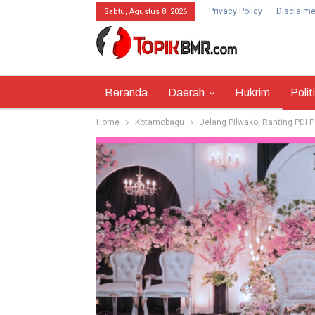
Privacy Policy
Disclaime
Sabtu, Agustus 8, 2026
Beranda
Daerah
Hukrim
Polit
Home
Kotamobagu
Jelang Pilwako, Ranting PDI 