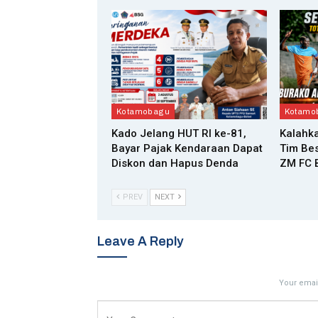
Kotamobagu
Kotamo
Kado Jelang HUT RI ke-81,
Kalahka
Bayar Pajak Kendaraan Dapat
Tim Bes
Diskon dan Hapus Denda
ZM FC B
PREV
NEXT
Leave A Reply
Your email