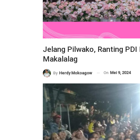
Jelang Pilwako, Ranting PD
Makalalag
On
Mei 9, 2024
By
Herdy Mokoagow