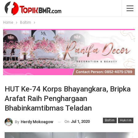
Home
Boltim
HUT Ke-74 Korps Bhayangkara, Bripka
Arafat Raih Penghargaan
Bhabinkamtibmas Teladan
Boltim
Hukrim
On
Jul 1, 2020
By
Herdy Mokoagow