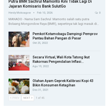
Putra BMR Sachrul Mamonto Kini Tidak Lagi Di
Jajaran Komisaris Bank SulutGo
Herdy Mokoagow
Feb 10, 2026
0
MANADO - Nama Sam Sachrul Mamonto salah satu putra
Bolaang Mongondow Raya (BMR), sepertinya tak lagi masuk di…
Pemkot Kotamobagu Dampingi Pemprov
Pantau Bahan Pangan di Pasar
Okt 25, 2022
Secara Virtual, Wali Kota Tatong Ikut
Rakornas Pengendalian Inflasi…
Agu 19, 2022
Olahan Ayam Geprek Kalibrasi Kopi 43
Bikin Konsumen Ketagihan
Des 31, 2021
PREV
NEXT
1 of 45