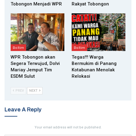
Tobongon Menjadi WPR
Rakyat Tobongon
Boltim
Boltim
WPR Tobongon akan
Tegas!!! Warga
Segera Terwujud, Dolvi
Bermukim di Panang
Mariay Jemput Tim
Kotabunan Menolak
ESDM Sulut
Relokasi
PREV
NEXT
Leave A Reply
Your email address will not be published.