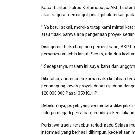
Kasat Lantas Polres Kotamobagu, AKP Luster S
akan segera memanggil pihak pihak terkait pada
” Ya betul sekali, mereka tetap kami mintai ke
atau tidak, bahwa ada pengerjaan proyek sedang 
Disinggung terkait agenda pemeriksaan, AKP 
pemeriksaan lebih lanjut. Sebab, ada dua korban 
” Secepatnya, malam ini saya, kanit dan anggota 
Diketahui, ancaman hukuman Jika kelalaian ter
penanggung jawab proyek dapat dipidana denga
120.000.000.Pasal 359 KUHP..
Sebelumnya, poyek yang sementara dikerjakan 
diduga menjadi penyebab terjadinya kecelaka
Peristiwa tragis tersebut terjadi pada Selasa 
informasi yang berhasil dihimpun, kecelakaan