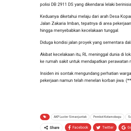
polisi DB 2911 DS yang dikendarai lelaki berin
Keduanya diketahui melaju dari arah Desa Kop
Jalan Zakaria Imban, tepatnya di area pekerjaan
hingga menyebabkan kecelakaan tunggal.
Diduga kondisi jalan proyek yang sementara da
Akibat kecelakaan itu, RL meninggal dunia di lo
ke rumah sakit untuk mendapatkan perawatan m
Insiden ini sontak mengundang perhatian warga 
pekerjaan namun telah menelan korban jiwa. (**
AKP Luster Simanjuntak
Pemkot Kotamobagu
S
Facebook
Twitter
G
Share