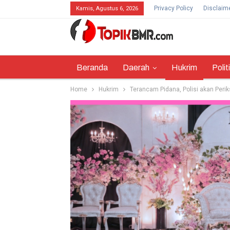
Privacy Policy
Disclaim
Kamis, Agustus 6, 2026
Beranda
Daerah
Hukrim
Polit
Home
Hukrim
Terancam Pidana, Polisi akan Perik