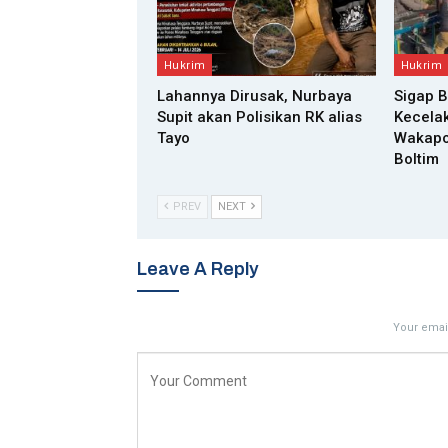
Hukrim
Hukrim
Lahannya Dirusak, Nurbaya
Sigap 
Supit akan Polisikan RK alias
Kecelak
Tayo
Wakapol
Boltim
PREV
NEXT
Leave A Reply
Your email