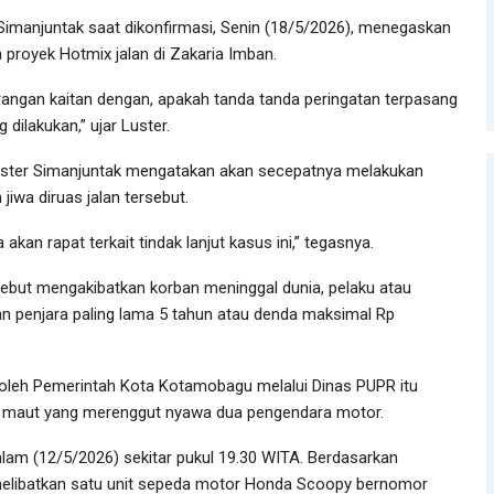
imanjuntak saat dikonfirmasi, Senin (18/5/2026), menegaskan
 proyek Hotmix jalan di Zakaria Imban.
terangan kaitan dengan, apakah tanda tanda peringatan terpasang
dilakukan,” ujar Luster.
Luster Simanjuntak mengatakan akan secepatnya melakukan
jiwa diruas jalan tersebut.
akan rapat terkait tindak lanjut kasus ini,” tegasnya.
sebut mengakibatkan korban meninggal dunia, pelaku atau
n penjara paling lama 5 tahun atau denda maksimal Rp
oleh Pemerintah Kota Kotamobagu melalui Dinas PUPR itu
an maut yang merenggut nyawa dua pengendara motor.
malam (12/5/2026) sekitar pukul 19.30 WITA. Berdasarkan
 melibatkan satu unit sepeda motor Honda Scoopy bernomor