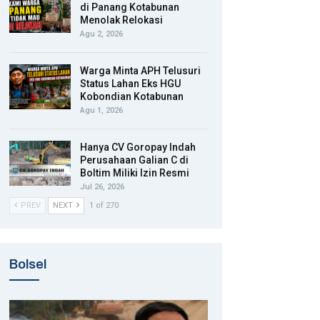
di Panang Kotabunan
Menolak Relokasi
Agu 2, 2026
Warga Minta APH Telusuri
Status Lahan Eks HGU
Kobondian Kotabunan
Agu 1, 2026
Hanya CV Goropay Indah
Perusahaan Galian C di
Boltim Miliki Izin Resmi
Jul 26, 2026
PREV
NEXT
1 of 270
Bolsel