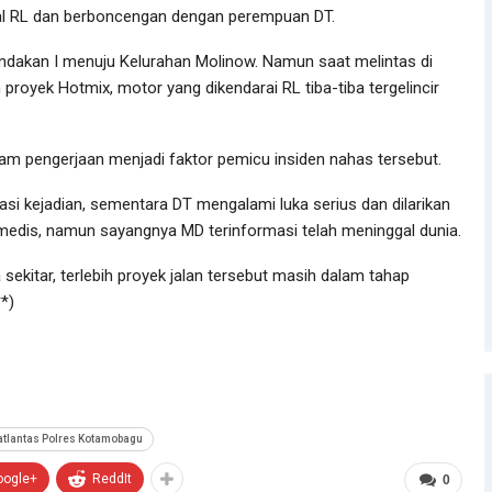
isial RL dan berboncengan dengan perempuan DT.
andakan I menuju Kelurahan Molinow. Namun saat melintas di
 proyek Hotmix, motor yang dikendarai RL tiba-tiba tergelincir
lam pengerjaan menjadi faktor pemicu insiden nahas tersebut.
kasi kejadian, sementara DT mengalami luka serius dan dilarikan
edis, namun sayangnya MD terinformasi telah meninggal dunia.
sekitar, terlebih proyek jalan tersebut masih dalam tahap
*)
atlantas Polres Kotamobagu
oogle+
ReddIt
0