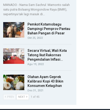
MANADO - Nama Sam Sachrul Mamonto salah
satu putra Bolaang Mongondow Raya (BMR),
sepertinya tak lagi masuk di…
Pemkot Kotamobagu
Dampingi Pemprov Pantau
Bahan Pangan di Pasar
Okt 25, 2022
Secara Virtual, Wali Kota
Tatong Ikut Rakornas
Pengendalian Inflasi…
Agu 19, 2022
Olahan Ayam Geprek
Kalibrasi Kopi 43 Bikin
Konsumen Ketagihan
Des 31, 2021
PREV
NEXT
1 of 45