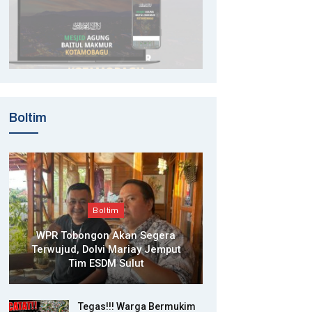
Boltim
Boltim
WPR Tobongon Akan Segera
Terwujud, Dolvi Mariay Jemput
Tim ESDM Sulut
Tegas!!! Warga Bermukim