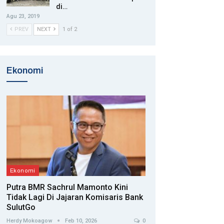
di…
Agu 23, 2019
PREV
NEXT
1 of 2
Ekonomi
Ekonomi
Putra BMR Sachrul Mamonto Kini
Tidak Lagi Di Jajaran Komisaris Bank
SulutGo
Herdy Mokoagow
Feb 10, 2026
0