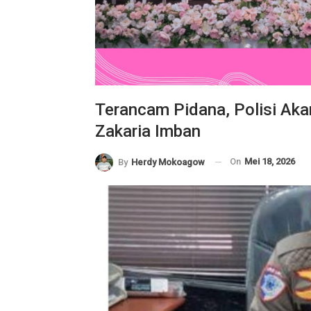
Terancam Pidana, Polisi Aka
Zakaria Imban
On
Mei 18, 2026
By
Herdy Mokoagow