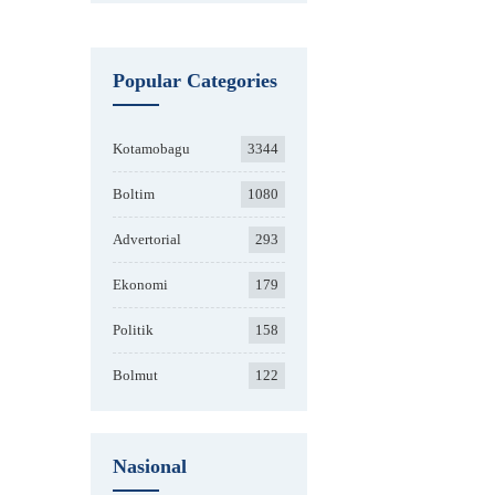
Popular Categories
Kotamobagu
3344
Boltim
1080
Advertorial
293
Ekonomi
179
Politik
158
Bolmut
122
Nasional