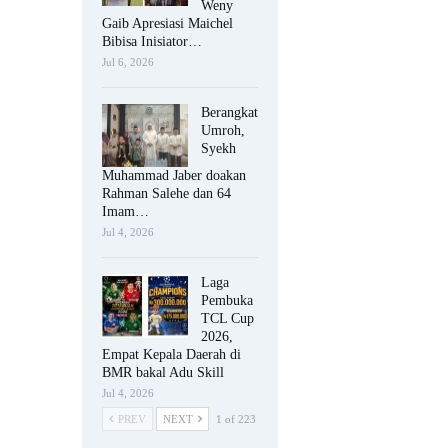
Weny
Gaib Apresiasi Maichel
Bibisa Inisiator…
Jul 6, 2026
Berangkat
Umroh,
Syekh
Muhammad Jaber doakan
Rahman Salehe dan 64
Imam…
Jul 4, 2026
Laga
Pembuka
TCL Cup
2026,
Empat Kepala Daerah di
BMR bakal Adu Skill
Jul 4, 2026
PREV
NEXT
1 of 223