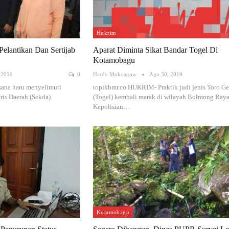
Hukrim
Pelantikan Dan Sertijab
Aparat Diminta Sikat Bandar Togel Di
Kotamobagu
 2019
0
Herdy Mokoagow
Agu 30, 2019
ana haru menyelimuti
topikbmr.co HUKRIM- Praktik judi jenis Toto Ge
ris Daerah (Sekda)
(Togel) kembali marak di wilayah Bolmong Raya
Kepolisian…
Kotamobagu