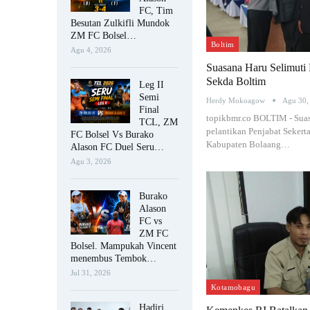
FC, Tim
Besutan Zulkifli Mundok
ZM FC Bolsel…
Boltim
Agu 4, 2026
Suasana Haru Selimuti 
Sekda Boltim
Leg II
Semi
Herdy Mokoagow
Agu 30,
Final
topikbmr.co BOLTIM - Suas
TCL, ZM
pelantikan Penjabat Sekerta
FC Bolsel Vs Burako
Kabupaten Bolaang…
Alason FC Duel Seru…
Agu 3, 2026
Burako
Alason
FC vs
ZM FC
Bolsel. Mampukah Vincent
menembus Tembok…
Jul 31, 2026
Kotamobagu
Hadiri