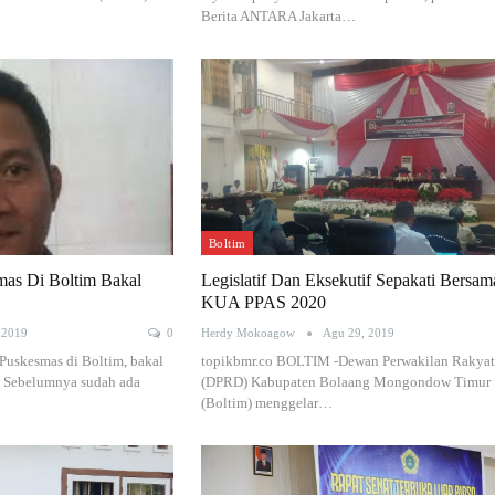
Berita ANTARA Jakarta…
Boltim
mas Di Boltim Bakal
Legislatif Dan Eksekutif Sepakati Bersam
KUA PPAS 2020
 2019
0
Herdy Mokoagow
Agu 29, 2019
uskesmas di Boltim, bakal
topikbmr.co BOLTIM -Dewan Perwakilan Rakyat
i. Sebelumnya sudah ada
(DPRD) Kabupaten Bolaang Mongondow Timur
(Boltim) menggelar…