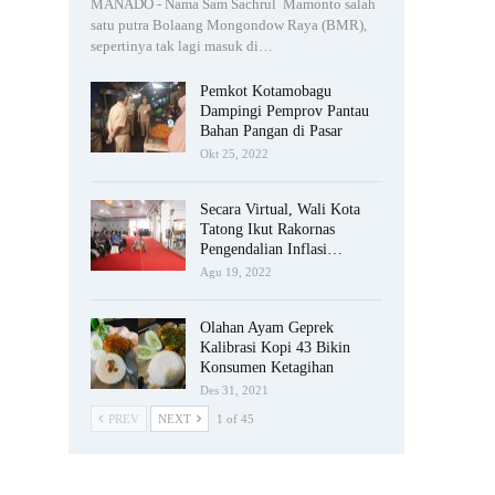
MANADO - Nama Sam Sachrul Mamonto salah
satu putra Bolaang Mongondow Raya (BMR),
sepertinya tak lagi masuk di…
Pemkot Kotamobagu
Dampingi Pemprov Pantau
Bahan Pangan di Pasar
Okt 25, 2022
Secara Virtual, Wali Kota
Tatong Ikut Rakornas
Pengendalian Inflasi…
Agu 19, 2022
Olahan Ayam Geprek
Kalibrasi Kopi 43 Bikin
Konsumen Ketagihan
Des 31, 2021
PREV
NEXT
1 of 45