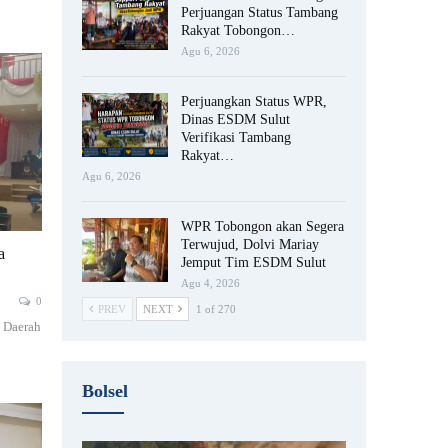
Perjuangan Status Tambang
Rakyat Tobongon…
Agu 6, 2026
Perjuangkan Status WPR,
Dinas ESDM Sulut
Verifikasi Tambang
Rakyat…
Agu 6, 2026
WPR Tobongon akan Segera
Terwujud, Dolvi Mariay
a
Jemput Tim ESDM Sulut
Agu 4, 2026
0
PREV
NEXT
1 of 270
 Daerah
Bolsel