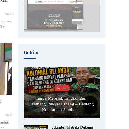
kasi
0
ngunan
 Tim
Boltim
Boltim
Tanpa Merusak Lingkungan,
i
Tambang Rakyat Panang – Benteng
Kotabunan Sumber…
0
njuti
Alambri Matiala Dukung
tor