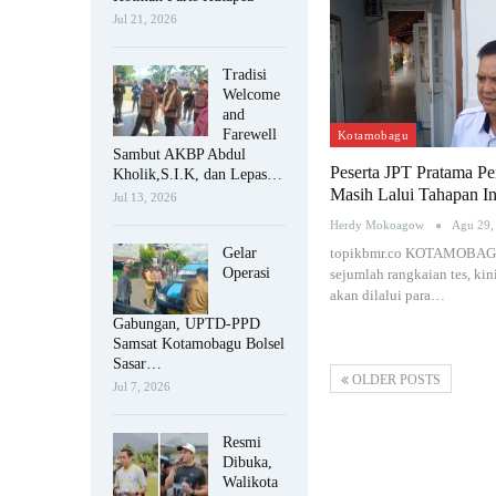
Jul 21, 2026
Tradisi
Welcome
and
Farewell
Kotamobagu
Sambut AKBP Abdul
Peserta JPT Pratama 
Kholik,S.I.K, dan Lepas…
Masih Lalui Tahapan In
Jul 13, 2026
Herdy Mokoagow
Agu 29,
Gelar
topikbmr.co KOTAMOBAGU
Operasi
sejumlah rangkaian tes, kini
akan dilalui para…
Gabungan, UPTD-PPD
Samsat Kotamobagu Bolsel
Sasar…
OLDER POSTS
Jul 7, 2026
Resmi
Dibuka,
Walikota