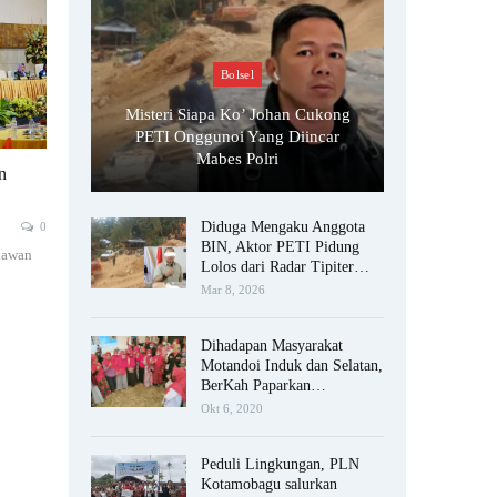
Bolsel
Misteri Siapa Ko’ Johan Cukong
PETI Onggunoi Yang Diincar
Mabes Polri
n
Diduga Mengaku Anggota
0
BIN, Aktor PETI Pidung
dawan
Lolos dari Radar Tipiter…
Mar 8, 2026
Dihadapan Masyarakat
Motandoi Induk dan Selatan,
BerKah Paparkan…
Okt 6, 2020
Peduli Lingkungan, PLN
Kotamobagu salurkan