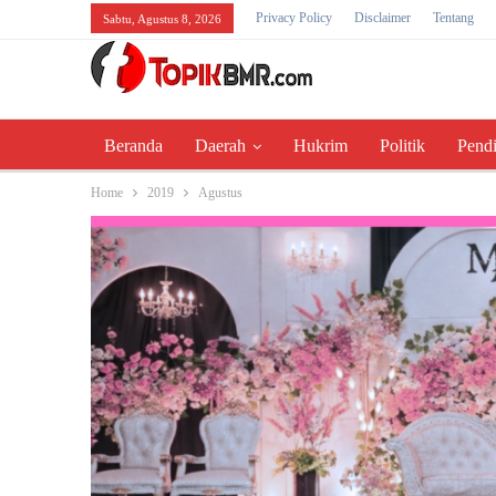
Privacy Policy
Disclaimer
Tentang
Sabtu, Agustus 8, 2026
Beranda
Daerah
Hukrim
Politik
Pend
Home
2019
Agustus