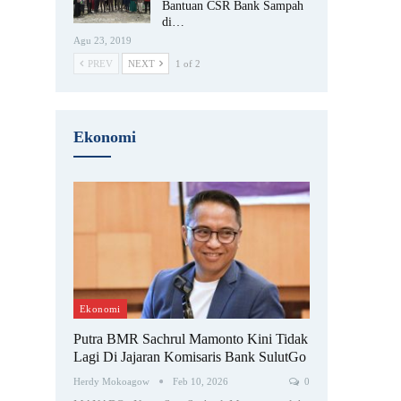
Bantuan CSR Bank Sampah
di…
Agu 23, 2019
PREV
NEXT
1 of 2
Ekonomi
Ekonomi
Putra BMR Sachrul Mamonto Kini Tidak
Lagi Di Jajaran Komisaris Bank SulutGo
Herdy Mokoagow
Feb 10, 2026
0