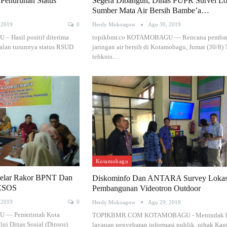
Penurunan Status
Segera Dibangun, Dinas PUPR Survei Lo
Sumber Mata Air Bersih Bambe’a…
 2019
0
Herdy Mokoagow
Agu 30, 2019
 Hasil positif diterima
topikbmr.co KOTAMOBAGU — Rencana pemba
alan turunnya status RSUD
jaringan air bersih di Kotamobagu, Jumat (30/8)
tehknis…
Kotamobagu
elar Rakor BPNT Dan
Diskominfo Dan ANTARA Survey Lokas
ESOS
Pembangunan Videotron Outdoor
 2019
0
Herdy Mokoagow
Agu 29, 2019
 — Pemerintah Kota
TOPIKBMR.COM KOTAMOBAGU - Menindak la
ui Dinas Sosial (Dinsos)
layanan penyebaran informasi publik, pihak Kan