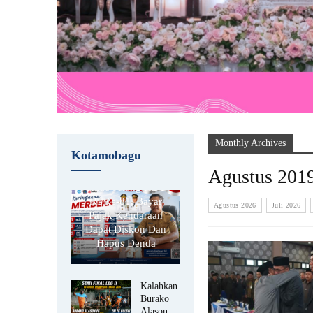
Monthly Archives
Kotamobagu
Kotamobagu
Agustus 201
Kado Jelang HUT
RI Ke-81, Bayar
Agustus 2026
Juli 2026
Pajak Kendaraan
Dapat Diskon Dan
Hapus Denda
Kalahkan
Burako
Alason