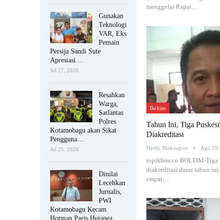
menggelar Rapat…
Gunakan
Teknologi
VAR, Eks
Pemain
Persija Sandi Sute
Apresiasi…
Jul 27, 2026
Resahkan
Warga,
Boltim
Satlantas
Polres
Tahun Ini, Tiga Puskes
Kotamobagu akan Sikat
Diakreditasi
Pengguna…
Herdy Mokoagow
Agu 29,
Jul 25, 2026
topikbmr.co BOLTIM-Tiga P
diakreditasi dasar tahun in
Dinilai
empat…
Lecehkan
Jurnalis,
PWI
Kotamobagu Kecam
Hotman Paris Hutapea