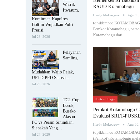
Kemenkes RI Batalkan 
Wasrik
RSUD Kotamobagu
Itwasum,
Herdy Mokoagow
Agu 30,
Komitmen Kapolres
topikbmr.co KOTAMOBAGU –
Boltim Wujudkan Polri
Pemkot Kotamobagu, perso
Presisi
Kotamobagu dari…
Jul 28, 2026
Pelayanan
Samling
Mudahkan Wajib Pajak,
UPTD PPD Samsat…
Jul 28, 2026
Kotamobagu
TCL Cup
Besok,
Pemkot Kotamobagu G
Burako
Evaluasi SRLT-PUSK
Alason
FC vs Persin Sinindian.
Herdy Mokoagow
Agu 30,
Siapakah Yang…
topikbmr.co KOTAMOBAGU
Jul 27, 2026
(Pemkot) Kotamobagu melal