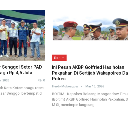
Boltim
r Senggol Setor PAD
Ini Pesan AKBP Golfried Hasiholan
gu Rp 4,5 Juta
Pakpahan Di Sertijab Wakapolres D
Polres…
, 2026
0
Herdy Mokoagow
Mar 13, 2026
h Kota Kotamobagu resmi
ar Senggol bertempat di
BOLTIM - Kapolres Bolaang Mongondow Timu
(Boltim) AKBP Golfried Hasiholan Pakpahan, S
M.Si, memimpin langsung…