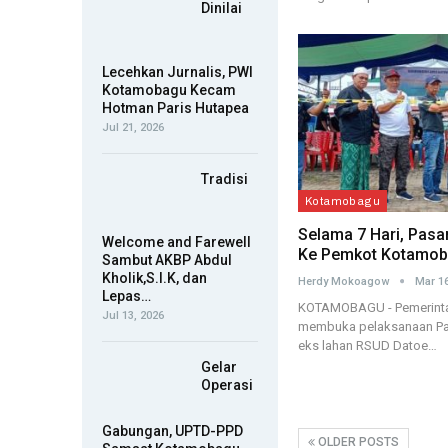
Dinilai
Lecehkan Jurnalis, PWI
Kotamobagu Kecam
Hotman Paris Hutapea
Jul 21, 2026
Tradisi
Kotamobagu
Selama 7 Hari, Pasa
Welcome and Farewell
Ke Pemkot Kotamoba
Sambut AKBP Abdul
Kholik,S.I.K, dan
Herdy Mokoagow
Mar 16
Lepas…
KOTAMOBAGU - Pemerinta
Jul 13, 2026
membuka pelaksanaan Pas
eks lahan RSUD Datoe…
Gelar
Operasi
Gabungan, UPTD-PPD
OLDER POSTS