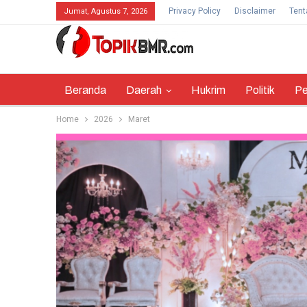
Privacy Policy
Disclaimer
Tent
Jumat, Agustus 7, 2026
Beranda
Daerah
Hukrim
Politik
Pe
Home
2026
Maret