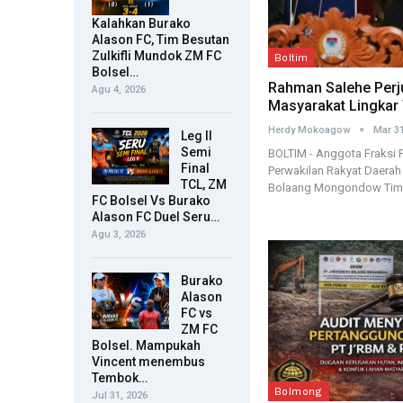
Kalahkan Burako
Alason FC, Tim Besutan
Zulkifli Mundok ZM FC
Boltim
Bolsel…
Rahman Salehe Perj
Agu 4, 2026
Masyarakat Lingka
Herdy Mokoagow
Mar 31
Leg II
Semi
BOLTIM - Anggota Fraksi 
Final
Perwakilan Rakyat Daera
TCL, ZM
Bolaang Mongondow Tim
FC Bolsel Vs Burako
Alason FC Duel Seru…
Agu 3, 2026
Burako
Alason
FC vs
ZM FC
Bolsel. Mampukah
Vincent menembus
Tembok…
Bolmong
Jul 31, 2026