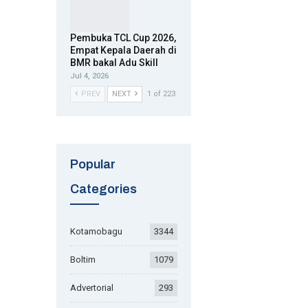
Pembuka TCL Cup 2026,
Empat Kepala Daerah di
BMR bakal Adu Skill
Jul 4, 2026
PREV
NEXT
1 of 223
Popular
Categories
Kotamobagu
3344
Boltim
1079
Advertorial
293