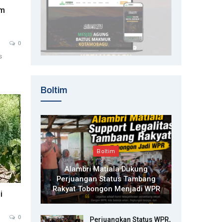
im
0
s
Boltim
Boltim
Alambri Matiala Dukung
Perjuangan Status Tambang
Rakyat Tobongon Menjadi WPR
i
0
Perjuangkan Status WPR,