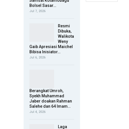
Samsat Kotamobagu
Bolsel Sasar…
Jul 7, 2026
Resmi
Dibuka,
Walikota
Weny
Gaib Apresiasi Maichel
Bibisa Inisiator…
Jul 6, 2026
Berangkat Umroh,
Syekh Muhammad
Jaber doakan Rahman
Salehe dan 64 Imam…
Jul 4, 2026
Laga