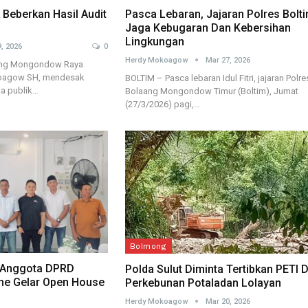
Beberkan Hasil Audit
Pasca Lebaran, Jajaran Polres Bolt
Jaga Kebugaran Dan Kebersihan
Lingkungan
, 2026
0
Herdy Mokoagow
Mar 27, 2026
ang Mongondow Raya
koagow SH, mendesak
BOLTIM – Pasca lebaran Idul Fitri, jajaran Polre
a publik…
Bolaang Mongondow Timur (Boltim), Jumat
(27/3/2026) pagi,…
Bolmong
, Anggota DPRD
Polda Sulut Diminta Tertibkan PETI D
he Gelar Open House
Perkebunan Potaladan Lolayan
Herdy Mokoagow
Mar 20, 2026