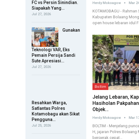
FC vs Persin Sinindian.
Herdy Mokoagow
Mar 24
Siapakah Yang…
KOTAMOBAGU - Rahman S
Jul 27, 2026
Kabupaten Bolaang Mong
open house lebaran idul Fi
Gunakan
Teknologi VAR, Eks
Pemain Persija Sandi
Sute Apresiasi…
Jul 27, 2026
Boltim
Jelang Lebaran, Kap
Resahkan Warga,
Hasiholan Pakpahan
Satlantas Polres
Objek…
Kotamobagu akan Sikat
Herdy Mokoagow
Mar 17
Pengguna…
Jul 25, 2026
BOLTIM - Menjelang punc
H, jajaran Polres Bolaan
bergerak cepat…