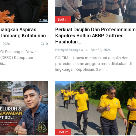
Boltim
uangkan Aspirasi
Perkuat Disiplin Dan Profesionalism
r Tambang Kotabunan
Kapolres Boltim AKBP Golfried
Hasiholan…
, 2026
0
Herdy Mokoagow
Mar 30, 2026
PDI Perjuangan Dewan
h (DPRD) Kabupaten
BOLTIM – Upaya memperkuat disiplin dan
ur…
profesionalisme anggota terus dilakukan di
lingkungan Kepolisian. Senin…
Boltim