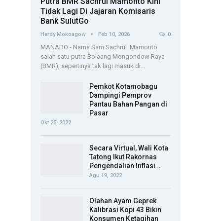
Putra BMR Sachrul Mamonto Kini
Tidak Lagi Di Jajaran Komisaris
Bank SulutGo
Herdy Mokoagow
Feb 10, 2026
0
MANADO - Nama Sam Sachrul Mamonto
salah satu putra Bolaang Mongondow Raya
(BMR), sepertinya tak lagi masuk di…
Pemkot Kotamobagu
Dampingi Pemprov
Pantau Bahan Pangan di
Pasar
Okt 25, 2022
Secara Virtual, Wali Kota
Tatong Ikut Rakornas
Pengendalian Inflasi…
Agu 19, 2022
Olahan Ayam Geprek
Kalibrasi Kopi 43 Bikin
Konsumen Ketagihan