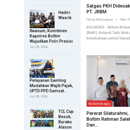
Satgas PKH Didesak 
PT. JRBM
Hadiri
Wasrik
Herdy Mokoagow
Mar 29
BOLMONG - Aktivis Bola
Itwasum, Komitmen
(BMR), Rolandi Talib Mo
Kapolres Boltim
keterbukaan penuh kepad
Wujudkan Polri Presisi
Jul 28, 2026
Pelayanan Samling
Mudahkan Wajib Pajak,
UPTD PPD Samsat…
Jul 28, 2026
Kotamobagu
TCL Cup
Pererat Silaturahmi
Besok,
Boltim Rahman Sale
Burako
Dan…
Alason