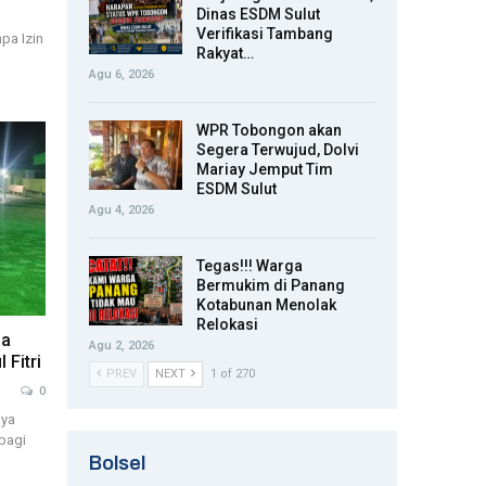
Dinas ESDM Sulut
Verifikasi Tambang
pa Izin
Rakyat…
Agu 6, 2026
WPR Tobongon akan
Segera Terwujud, Dolvi
Mariay Jemput Tim
ESDM Sulut
Agu 4, 2026
Tegas!!! Warga
Bermukim di Panang
Kotabunan Menolak
Relokasi
ga
Agu 2, 2026
 Fitri
PREV
NEXT
1 of 270
0
aya
 bagi
Bolsel