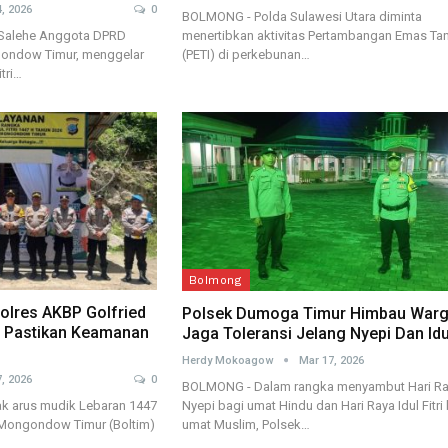
, 2026
0
BOLMONG - Polda Sulawesi Utara diminta
menertibkan aktivitas Pertambangan Emas Tan
alehe Anggota DPRD
(PETI) di perkebunan…
ondow Timur, menggelar
tri…
Bolmong
olres AKBP Golfried
Polsek Dumoga Timur Himbau War
 Pastikan Keamanan
Jaga Toleransi Jelang Nyepi Dan Idul
Herdy Mokoagow
Mar 17, 2026
, 2026
0
BOLMONG - Dalam rangka menyambut Hari R
Nyepi bagi umat Hindu dan Hari Raya Idul Fitri
ak arus mudik Lebaran 1447
umat Muslim, Polsek…
g Mongondow Timur (Boltim)