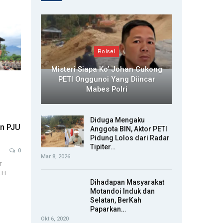
Bolsel
Misteri Siapa Ko’ Johan Cukong
PETI Onggunoi Yang Diincar
Mabes Polri
Diduga Mengaku
an PJU
Anggota BIN, Aktor PETI
Pidung Lolos dari Radar
Tipiter…
0
Mar 8, 2026
r
.H
Dihadapan Masyarakat
Motandoi Induk dan
Selatan, BerKah
Paparkan…
Okt 6, 2020