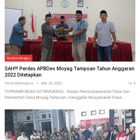
Kotamobagu
SAH!!! Perdes APBDes Moyag Tampoan Tahun Anggaran
2022 Ditetapkan
Herdy Mokoagow
Mar 30, 2022
0
TOPIKBMR,NEWS KOTAMOBAGU - Badan Permusyawaratan Desa dan
Pemerintah Desa Moyag Tampoan, menggelar Musyawarah Desa…