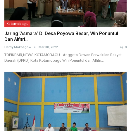
Kotamobagu
Jaring ‘Asmara’ Di Desa Poyowa Besar, Win Ponuntul
Dan Alfitri…
Herdy Mokoagow
Mar 30, 2022
0
TOPIKBMR,NEWS KOTAMOBAGU - Anggota Dewan Perwakilan Rakyat
Daerah (DPRD) Kota Kotamobagu Win Ponuntul dan Alfitri…