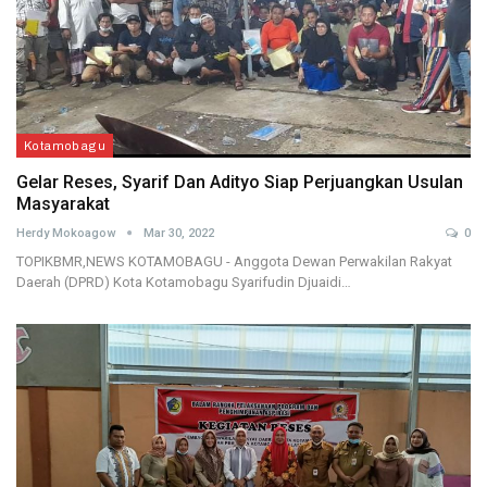
Kotamobagu
Gelar Reses, Syarif Dan Adityo Siap Perjuangkan Usulan
Masyarakat
Herdy Mokoagow
Mar 30, 2022
0
TOPIKBMR,NEWS KOTAMOBAGU - Anggota Dewan Perwakilan Rakyat
Daerah (DPRD) Kota Kotamobagu Syarifudin Djuaidi…