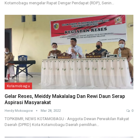
Kotamobagu mengelar Rapat Dengar Pendapat (RDP), Senin…
Kotamobagu
Gelar Reses, Meiddy Makalalag Dan Rewi Daun Serap
Aspirasi Masyarakat
Herdy Mokoagow
Mar 28, 2022
0
TOPIKBMR, NEWS KOTAMOBAGU - Anggota Dewan Perwakilan Rakyat
Daerah (DPRD) Kota Kotamobagu Daerah pemilihan…