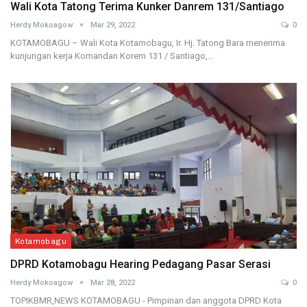
Wali Kota Tatong Terima Kunker Danrem 131/Santiago
Herdy Mokoagow
Mar 29, 2022
0
KOTAMOBAGU – Wali Kota Kotamobagu, Ir. Hj. Tatong Bara menerima
kunjungan kerja Komandan Korem 131 / Santiago,…
Kotamobagu
DPRD Kotamobagu Hearing Pedagang Pasar Serasi
Herdy Mokoagow
Mar 28, 2022
0
TOPIKBMR,NEWS KOTAMOBAGU - Pimpinan dan anggota DPRD Kota