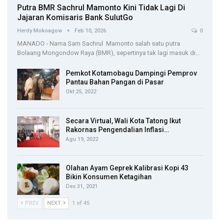
Putra BMR Sachrul Mamonto Kini Tidak Lagi Di
Jajaran Komisaris Bank SulutGo
Herdy Mokoagow
Feb 10, 2026
0
MANADO - Nama Sam Sachrul Mamonto salah satu putra
Bolaang Mongondow Raya (BMR), sepertinya tak lagi masuk di…
Pemkot Kotamobagu Dampingi Pemprov
Pantau Bahan Pangan di Pasar
Okt 25, 2022
Secara Virtual, Wali Kota Tatong Ikut
Rakornas Pengendalian Inflasi…
Agu 19, 2022
Olahan Ayam Geprek Kalibrasi Kopi 43
Bikin Konsumen Ketagihan
Des 31, 2021
PREV
NEXT
1 of 45