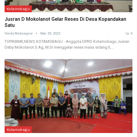
Kotamobagu
Jusran D Mokolanot Gelar Reses Di Desa Kopandakan
Satu
Herdy Mokoagow
Mar 29, 2022
0
TOPIKBMR,NEWS KOTAMOBAGU - Anggota DPRD Kotamobagu Jusran
Deby Mokolanot S.Ag, M.Si menggelar reses masa sidang II,…
Kotamobagu