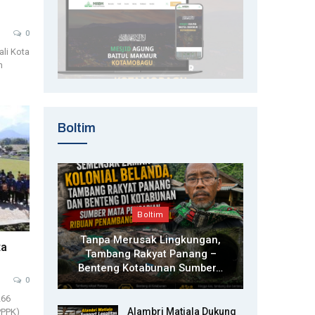
0
li Kota
n
Boltim
Boltim
Tanpa Merusak Lingkungan,
ta
Tambang Rakyat Panang –
Benteng Kotabunan Sumber…
0
266
Alambri Matiala Dukung
PPPK)