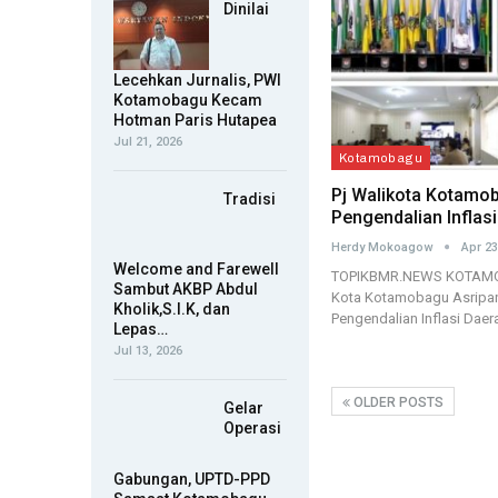
Dinilai
Lecehkan Jurnalis, PWI
Kotamobagu Kecam
Hotman Paris Hutapea
Jul 21, 2026
Kotamobagu
Pj Walikota Kotamob
Tradisi
Pengendalian Inflas
Herdy Mokoagow
Apr 23
Welcome and Farewell
TOPIKBMR.NEWS KOTAMOBA
Sambut AKBP Abdul
Kota Kotamobagu Asripa
Kholik,S.I.K, dan
Pengendalian Inflasi Dae
Lepas…
Jul 13, 2026
OLDER POSTS
Gelar
Operasi
Gabungan, UPTD-PPD