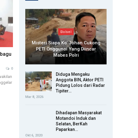
Bolsel
Misteri Siapa Ko’ Johan Cukong
PETI Onggunoi Yang Diincar
obagu
Mabes Polri
0
Diduga Mengaku
akilan
Anggota BIN, Aktor PETI
nggelar
Pidung Lolos dari Radar
Tipiter…
Mar 8, 2026
Dihadapan Masyarakat
Motandoi Induk dan
Selatan, BerKah
Paparkan…
Okt 6, 2020