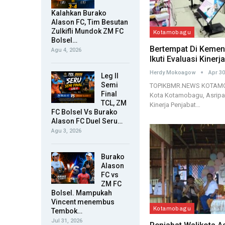
Kalahkan Burako
Alason FC, Tim Besutan
Zulkifli Mundok ZM FC
Kotamobagu
Bolsel…
Bertempat Di Kemend
Agu 4, 2026
Ikuti Evaluasi Kiner
Herdy Mokoagow
Apr 30
Leg II
Semi
TOPIKBMR.NEWS KOTAMOBA
Final
Kota Kotamobagu, Asripan
TCL, ZM
Kinerja Penjabat…
FC Bolsel Vs Burako
Alason FC Duel Seru…
Agu 3, 2026
Burako
Alason
FC vs
ZM FC
Bolsel. Mampukah
Vincent menembus
Kotamobagu
Tembok…
Jul 31, 2026