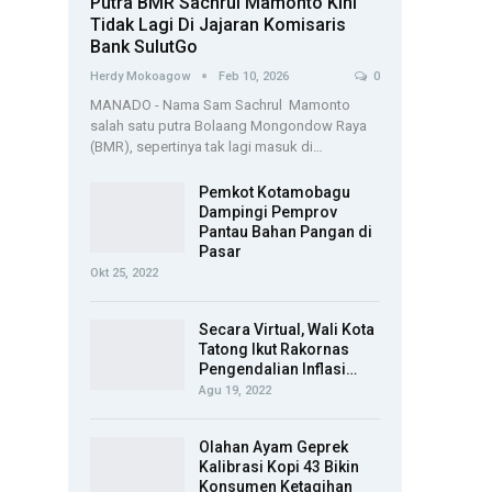
Putra BMR Sachrul Mamonto Kini
Tidak Lagi Di Jajaran Komisaris
Bank SulutGo
Herdy Mokoagow
Feb 10, 2026
0
MANADO - Nama Sam Sachrul Mamonto
salah satu putra Bolaang Mongondow Raya
(BMR), sepertinya tak lagi masuk di…
Pemkot Kotamobagu
Dampingi Pemprov
Pantau Bahan Pangan di
Pasar
Okt 25, 2022
Secara Virtual, Wali Kota
Tatong Ikut Rakornas
Pengendalian Inflasi…
Agu 19, 2022
Olahan Ayam Geprek
Kalibrasi Kopi 43 Bikin
Konsumen Ketagihan