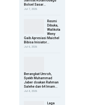
Samsat Kotamobagu
Bolsel Sasar…
Jul 7, 2026
Resmi
Dibuka,
Walikota
Weny
Gaib Apresiasi Maichel
Bibisa Inisiator…
Jul 6, 2026
Berangkat Umroh,
Syekh Muhammad
Jaber doakan Rahman
Salehe dan 64 Imam…
Jul 4, 2026
Laga