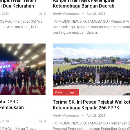
ripan Nani Hadiri
Asripan Nani Ajak Perempuan
i Dua Kelurahan
Kotamobagu Bangun Daerah
, 2024
0
Herdy Mokoagow
Apr 26, 2024
GU - Penjabat (Pj) Wali
TOPIKBMR.NEWS KOTAMOBAGU - Penjabat Wa
Hi. Asripan Nani., M.Si
Kotamobagu, Asripan Nani menegaskan pera
penting perempuan dalam…
Kotamobagu
ota DPRD
Terima SK, Ini Pesan Pejabat Waliko
 Pembukaan
Kotamobagu Kepada 266 PPPK
Herdy Mokoagow
Apr 25, 2024
, 2024
0
TOPIKBMR.NEWS KOTAMOBAGU - Sebanyak 
Pegawai Pemerintah dengan Perjanjian Kerja (
 BAGU - Ketua Dewan