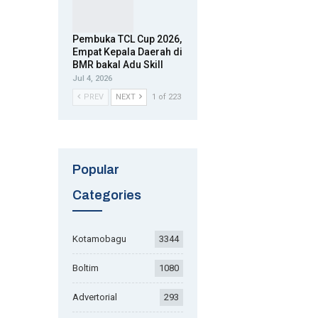
Pembuka TCL Cup 2026,
Empat Kepala Daerah di
BMR bakal Adu Skill
Jul 4, 2026
PREV
NEXT
1 of 223
Popular
Categories
Kotamobagu
3344
Boltim
1080
Advertorial
293