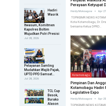
Penjabat Walikota As
Perayaan Ketyupat D
Hadiri
Herdy Mokoagow
Apr 27
Wasrik
TOPIKBMR.NEWS KOTAMOBA
Kota Kotamobagu, Dr. Drs. 
Itwasum, Komitmen
bersama Ketua DPRD…
Kapolres Boltim
Wujudkan Polri Presisi
Jul 28, 2026
Pelayanan Samling
Mudahkan Wajib Pajak,
UPTD PPD Samsat…
Kotamobagu
Jul 28, 2026
Pimpinan Dan Angg
Kotamobagu Hadiri
TCL Cup
Legislative Expo
Besok,
Herdy Mokoagow
Apr 25
Burako
Alason
TOPIKBMR.NEWS KOTAMO