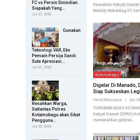
FC vs Persin Sinindian.
Perwakilan Rakyat Daera
Siapakah Yang…
Meiddy Makalalag ST, be
Jul 27, 2026
Gunakan
Teknologi VAR, Eks
Pemain Persija Sandi
Sute Apresiasi…
Jul 27, 2026
Kotamobagu
Digelar Di Manado
Siap Sukseskan Legi
Herdy Mokoagow
Apr 24
Resahkan Warga,
TOPIKBMR.NEWS KOTAMOB
Satlantas Polres
Rakyat Daerah (DPRD) Ko
Kotamobagu akan Sikat
memeriahkan gelaran…
Pengguna…
Jul 25, 2026