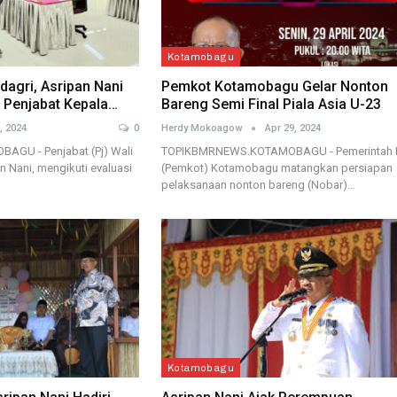
Kotamobagu
agri, Asripan Nani
Pemkot Kotamobagu Gelar Nonton
ja Penjabat Kepala…
Bareng Semi Final Piala Asia U-23
, 2024
0
Herdy Mokoagow
Apr 29, 2024
GU - Penjabat (Pj) Wali
TOPIKBMRNEWS.KOTAMOBAGU - Pemerintah 
 Nani, mengikuti evaluasi
(Pemkot) Kotamobagu matangkan persiapan
pelaksanaan nonton bareng (Nobar)…
Kotamobagu