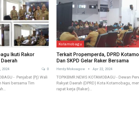
Kotamobagu
agu Ikuti Rakor
Terkait Propemperda, DPRD Kotam
i Daerah
Dan SKPD Gelar Raker Bersama
, 2024
0
Herdy Mokoagow
Apr 22, 2024
GU - Penjabat (Pj) Wali
TOPIKBMR.NEWS KOTAMOBAGU - Dewan Perw
n Nani bersama Tim
Rakyat Daerah (DPRD) Kota Kotamobagu, me
rah…
rapat kerja (Raker)…