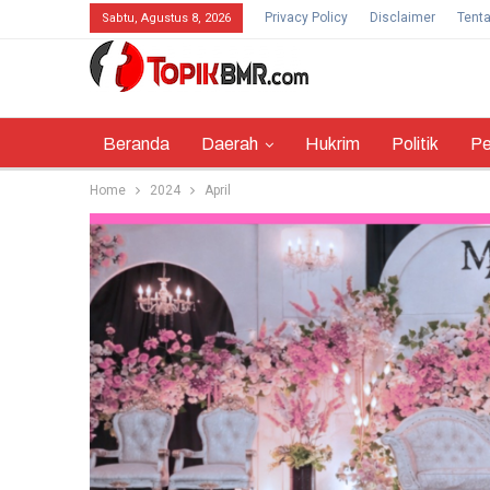
Privacy Policy
Disclaimer
Tent
Sabtu, Agustus 8, 2026
Beranda
Daerah
Hukrim
Politik
Pe
Home
2024
April