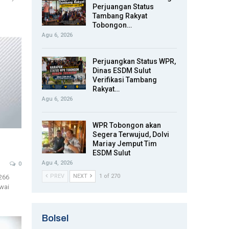
Perjuangan Status
Tambang Rakyat
Tobongon…
Agu 6, 2026
Perjuangkan Status WPR,
Dinas ESDM Sulut
Verifikasi Tambang
Rakyat…
Agu 6, 2026
WPR Tobongon akan
Segera Terwujud, Dolvi
Mariay Jemput Tim
ESDM Sulut
Agu 4, 2026
0
PREV
NEXT
1 of 270
266
wai
Bolsel