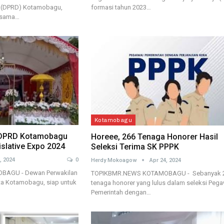
formasi tahun 2023…
h (DPRD) Kotamobagu,
rsama…
Kotamobagu
, DPRD Kotamobagu
Horeee, 266 Tenaga Honorer Hasil
slative Expo 2024
Seleksi Terima SK PPPK
, 2024
0
Herdy Mokoagow
Apr 24, 2024
AGU - Dewan Perwakilan
TOPIKBMR.NEWS KOTAMOBAGU - Sebanyak 
ta Kotamobagu, siap untuk
tenaga honorer yang lulus dalam seleksi Pega
Pemerintah dengan…