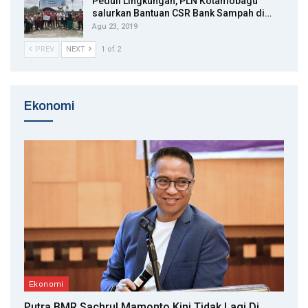
Peduli Lingkungan, PLN Kotamobagu
salurkan Bantuan CSR Bank Sampah di…
Agu 23, 2019
PREV
NEXT
1 of 2
Ekonomi
Ekonomi
Putra BMR Sachrul Mamonto Kini Tidak Lagi Di