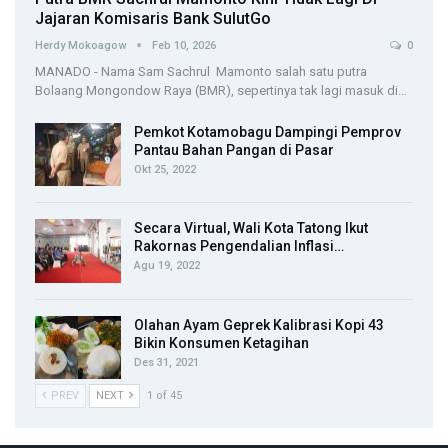
Jajaran Komisaris Bank SulutGo
Herdy Mokoagow
Feb 10, 2026
0
MANADO - Nama Sam Sachrul Mamonto salah satu putra
Bolaang Mongondow Raya (BMR), sepertinya tak lagi masuk di…
Pemkot Kotamobagu Dampingi Pemprov
Pantau Bahan Pangan di Pasar
Okt 25, 2022
Secara Virtual, Wali Kota Tatong Ikut
Rakornas Pengendalian Inflasi…
Agu 19, 2022
Olahan Ayam Geprek Kalibrasi Kopi 43
Bikin Konsumen Ketagihan
Des 31, 2021
PREV
NEXT
1 of 45