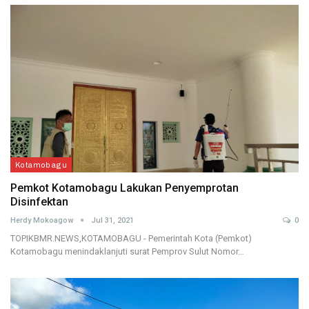
Kotamobagu
Pemkot Kotamobagu Lakukan Penyemprotan
Disinfektan
Herdy Mokoagow
Jul 31, 2021
0
TOPIKBMR.NEWS,KOTAMOBAGU - Pemerintah Kota (Pemkot)
Kotamobagu menindaklanjuti surat Pemprov Sulut Nomor…