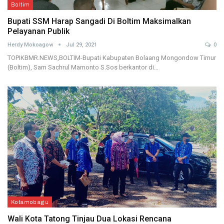
Boltim
Bupati SSM Harap Sangadi Di Boltim Maksimalkan
Pelayanan Publik
Herdy Mokoagow
Jul 29, 2021
0
TOPIKBMR.NEWS,BOLTIM-Bupati Kabupaten Bolaang Mongondow Timur
(Boltim), Sam Sachrul Mamonto S.Sos berkantor di…
Kotamobagu
Wali Kota Tatong Tinjau Dua Lokasi Rencana