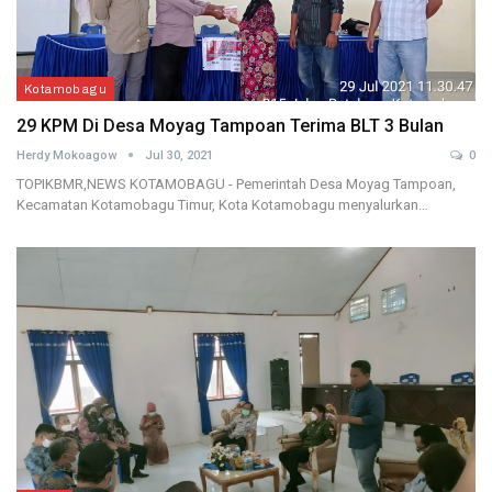
Kotamobagu
29 KPM Di Desa Moyag Tampoan Terima BLT 3 Bulan
Herdy Mokoagow
Jul 30, 2021
0
TOPIKBMR,NEWS KOTAMOBAGU - Pemerintah Desa Moyag Tampoan,
Kecamatan Kotamobagu Timur, Kota Kotamobagu menyalurkan…