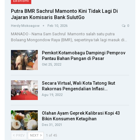
Ekonomi
Putra BMR Sachrul Mamonto Kini Tidak Lagi Di
Jajaran Komisaris Bank SulutGo
Herdy Mokoagow
Feb 10, 2026
0
MANADO - Nama Sam Sachrul Mamonto salah satu putra
Bolaang Mongondow Raya (BMR), sepertinya tak lagi masuk di…
Pemkot Kotamobagu Dampingi Pemprov
Pantau Bahan Pangan di Pasar
Okt 25, 2022
Secara Virtual, Wali Kota Tatong Ikut
Rakornas Pengendalian Inflasi…
Agu 19, 2022
Olahan Ayam Geprek Kalibrasi Kopi 43
Bikin Konsumen Ketagihan
Des 31, 2021
PREV
NEXT
1 of 45