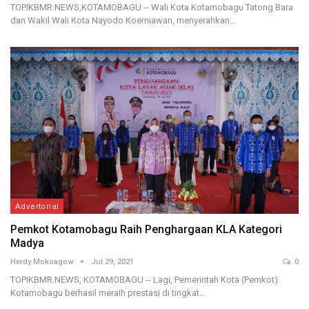
TOPIKBMR.NEWS,KOTAMOBAGU -- Wali Kota Kotamobagu Tatong Bara
dan Wakil Wali Kota Nayodo Koerniawan, menyerahkan…
Advertorial
Pemkot Kotamobagu Raih Penghargaan KLA Kategori
Madya
Herdy Mokoagow
Jul 29, 2021
0
TOPIKBMR.NEWS, KOTAMOBAGU -- Lagi, Pemerintah Kota (Pemkot)
Kotamobagu berhasil meraih prestasi di tingkat…