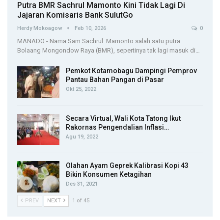
Putra BMR Sachrul Mamonto Kini Tidak Lagi Di
Jajaran Komisaris Bank SulutGo
Herdy Mokoagow
Feb 10, 2026
0
MANADO - Nama Sam Sachrul Mamonto salah satu putra
Bolaang Mongondow Raya (BMR), sepertinya tak lagi masuk di…
Pemkot Kotamobagu Dampingi Pemprov
Pantau Bahan Pangan di Pasar
Okt 25, 2022
Secara Virtual, Wali Kota Tatong Ikut
Rakornas Pengendalian Inflasi…
Agu 19, 2022
Olahan Ayam Geprek Kalibrasi Kopi 43
Bikin Konsumen Ketagihan
Des 31, 2021
PREV
NEXT
1 of 45