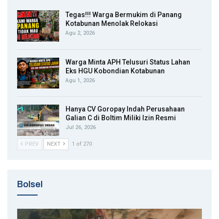
Tegas!!! Warga Bermukim di Panang
Kotabunan Menolak Relokasi
Agu 2, 2026
Warga Minta APH Telusuri Status Lahan
Eks HGU Kobondian Kotabunan
Agu 1, 2026
Hanya CV Goropay Indah Perusahaan
Galian C di Boltim Miliki Izin Resmi
Jul 26, 2026
PREV
NEXT
1 of 270
Bolsel