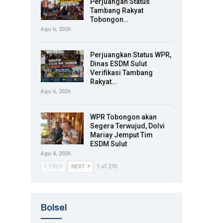
Perjuangan Status
Tambang Rakyat
Tobongon…
Agu 6, 2026
Perjuangkan Status WPR,
Dinas ESDM Sulut
Verifikasi Tambang
Rakyat…
Agu 6, 2026
WPR Tobongon akan
Segera Terwujud, Dolvi
Mariay Jemput Tim
ESDM Sulut
Agu 4, 2026
PREV
NEXT
1 of 270
Bolsel