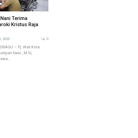
 Nani Terima
roki Kristus Raja
, 2023
0
AGU – Pj. Wali Kota
sripan Nani., M.Si,
imewa…