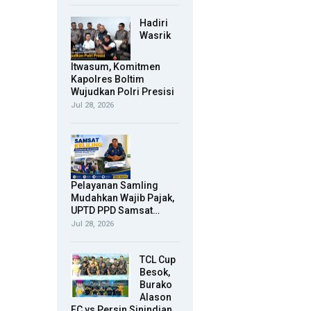
Hadiri
Wasrik
Itwasum, Komitmen
Kapolres Boltim
Wujudkan Polri Presisi
Jul 28, 2026
Pelayanan Samling
Mudahkan Wajib Pajak,
UPTD PPD Samsat…
Jul 28, 2026
TCL Cup
Besok,
Burako
Alason
FC vs Persin Sinindian.