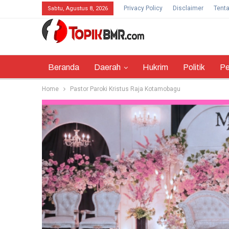
Privacy Policy
Disclaimer
Tent
Sabtu, Agustus 8, 2026
Beranda
Daerah
Hukrim
Politik
Pe
Home
Pastor Paroki Kristus Raja Kotamobagu