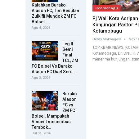
Kalahkan Burako
Kotamobagu
Alason FC, Tim Besutan
Zulkifli Mundok ZM FC
Pj Wali Kota Asripan
Bolsel…
Kunjungan Pastor Pa
Agu 4, 2026
Kotamobagu
Herdy Mokoagow
Nov 14
Leg II
TOPIKBMR.NEWS, KOTAMOB
Semi
Kotamobagu, Dr. Drs. Hi. A
Final
menerima kunjungan ist
TCL, ZM
FC Bolsel Vs Burako
Alason FC Duel Seru…
Agu 3, 2026
Burako
Alason
FC vs
ZM FC
Bolsel. Mampukah
Vincent menembus
Tembok…
Jul 31, 2026