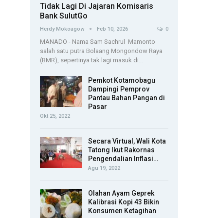
Tidak Lagi Di Jajaran Komisaris
Bank SulutGo
Herdy Mokoagow
Feb 10, 2026
0
MANADO - Nama Sam Sachrul Mamonto
salah satu putra Bolaang Mongondow Raya
(BMR), sepertinya tak lagi masuk di…
Pemkot Kotamobagu
Dampingi Pemprov
Pantau Bahan Pangan di
Pasar
Okt 25, 2022
Secara Virtual, Wali Kota
Tatong Ikut Rakornas
Pengendalian Inflasi…
Agu 19, 2022
Olahan Ayam Geprek
Kalibrasi Kopi 43 Bikin
Konsumen Ketagihan