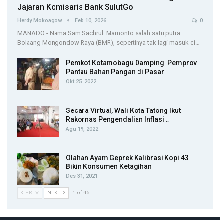
Jajaran Komisaris Bank SulutGo
Herdy Mokoagow
Feb 10, 2026
0
MANADO - Nama Sam Sachrul Mamonto salah satu putra
Bolaang Mongondow Raya (BMR), sepertinya tak lagi masuk di…
Pemkot Kotamobagu Dampingi Pemprov
Pantau Bahan Pangan di Pasar
Okt 25, 2022
Secara Virtual, Wali Kota Tatong Ikut
Rakornas Pengendalian Inflasi…
Agu 19, 2022
Olahan Ayam Geprek Kalibrasi Kopi 43
Bikin Konsumen Ketagihan
Des 31, 2021
PREV
NEXT
1 of 45