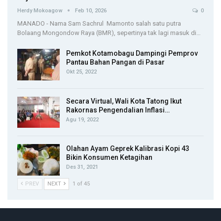
Herdy Mokoagow
Feb 10, 2026
0
MANADO - Nama Sam Sachrul Mamonto salah satu putra
Bolaang Mongondow Raya (BMR), sepertinya tak lagi masuk di…
Pemkot Kotamobagu Dampingi Pemprov
Pantau Bahan Pangan di Pasar
Okt 25, 2022
Secara Virtual, Wali Kota Tatong Ikut
Rakornas Pengendalian Inflasi…
Agu 19, 2022
Olahan Ayam Geprek Kalibrasi Kopi 43
Bikin Konsumen Ketagihan
Des 31, 2021
PREV
NEXT
1 of 45