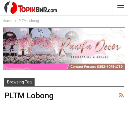
Home
PLTM Lobong
Browsing Tag
PLTM Lobong